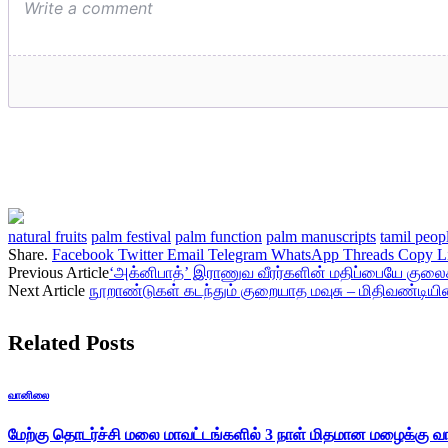
natural fruits
palm festival
palm function
palm manuscripts
tamil peop
Share.
Facebook
Twitter
Email
Telegram
WhatsApp
Threads
Copy L
Previous Article
‘அக்னிபாத்’ இராணுவ வீரர்களின் மதிப்பையே குலைக்க
Next Article
நூறாண்டுகள் கடந்தும் குறையாத மவுசு – மிதிவண்டியி
Related
Posts
வானிலை
மேற்கு தொடர்ச்சி மலை மாவட்டங்களில் 3 நாள் மிதமான மழைக்கு வாய