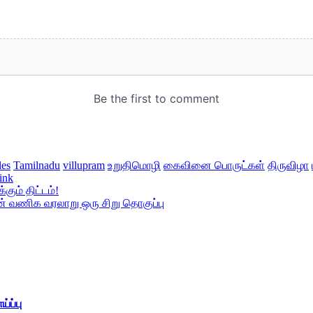
les
Tamilnadu
villupram
உறுதிமொழி
கைவினை பொருட்கள்
திருவிழா
ink
ும் திட்டம்!
ன் வணிக வரலாறு ஒரு சிறு தொகுப்பு
்ப்பு