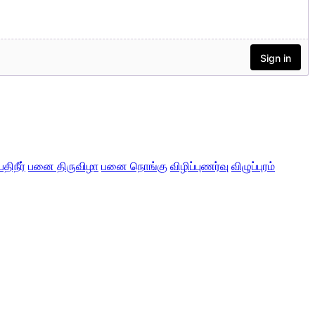
பதிநீர்
பனை திருவிழா
பனை நொங்கு
விழிப்புணர்வு
விழுப்புரம்