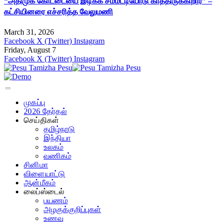
“அதிமுக கோட்டையை இடிக்க சம்மட்டியோடு காத்திருக்கிறார்” –
கட்சியினரை எச்சரித்த வேலுமணி
March 31, 2026
Facebook
X (Twitter)
Instagram
Friday, August 7
Facebook
X (Twitter)
Instagram
முகப்பு
2026 தேர்தல்
செய்திகள்
தமிழ்நாடு
இந்தியா
உலகம்
வணிகம்
சினிமா
விளையாட்டு
ஆன்மீகம்
லைப்ஸ்டைல்
பயணம்
அழகுக்குறிப்புகள்
உணவு