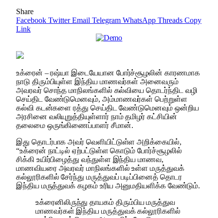
Share
Facebook
Twitter
Email
Telegram
WhatsApp
Threads
Copy
Link
உக்ரைன் – ரஷ்யா இடையேயான போர்ச்சூழலின் காரணமாக
நாடு திரும்பியுள்ள இந்திய மாணவர்கள் அனைவரும்
அவரவர் சொந்த மாநிலங்களில் கல்வியை தொடர்ந்திட வழி
செய்திட வேண்டுமெனவும், அம்மாணவர்கள் பெற்றுள்ள
கல்வி கடன்களை ரத்து செய்திட வேண்டுமெனவும் ஒன்றிய
அரசினை வலியுறுத்தியுள்ளார் நாம் தமிழர் கட்சியின்
தலைமை ஒருங்கிணைப்பாளர் சீமான்.
இது தொடர்பாக அவர் வெளியிட்டுள்ள அறிக்கையில்,
“உக்ரைன் நாட்டில் ஏற்பட்டுள்ள கொடும் போர்ச்சூழலில்
சிக்கி உயிர்பிழைத்து வந்துள்ள இந்திய மாணவ,
மாணவியரை அவரவர் மாநிலங்களில் உள்ள மருத்துவக்
கல்லூரிகளில் சேர்ந்து மருத்துவப் படிப்பினைத் தொடர
இந்திய மருத்துவக் கழகம் உரிய அனுமதியளிக்க வேண்டும்.
உக்ரைனிலிருந்து தாயகம் திரும்பிய மருத்துவ
மாணவர்கள் இந்திய மருத்துவக் கல்லூரிகளில்