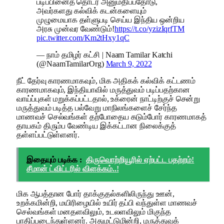
படிப்பினைத் தொடர அனுமதிப்பதோடு,
அவர்களது கல்விக் கடன்களையும்
முழுமையாக தள்ளுபடி செய்ய இந்திய ஒன்றிய
அரசு முன்வர வேண்டும்!
https://t.co/yzizIqrfTM
pic.twitter.com/Km2tHxy1qC
— நாம் தமிழர் கட்சி | Naam Tamilar Katchi
(@NaamTamilarOrg)
March 9, 2022
நீட் தேர்வு காரணமாகவும், மிக அதிகக் கல்விக் கட்டணம்
காரணமாகவும், இந்தியாவில் மருத்துவம் படிப்பதற்கான
வாய்ப்புகள் மறுக்கப்பட்டதால், உக்ரைன் நாட்டிற்குச் சென்று
மருத்துவம் படித்த பல்வேறு மாநிலங்களைச் சேர்ந்த
மாணவச் செல்வங்கள் தற்போதைய கடும்போர் காரணமாகத்
தாயகம் திரும்ப வேண்டிய இக்கட்டான நிலைக்குத்
தள்ளப்பட்டுள்ளனர்.
இதையும் படிக்க :
திருவொற்றியூரில் ஏற்பட்ட பதற்றம்!
சீமான் ட்விட்டரில் விளக்கம்..!
மிக ஆபத்தான போர் தாக்குதல்களிலிருந்து ஊன்,
உறக்கமின்றி, மயிரிழையில் உயிர் தப்பி வந்துள்ள மாணவச்
செல்வங்கள் மனதளவிலும், உடலளவிலும் மிகுந்த
பாதிப்படைந்துள்ளனர். அதுமட்டுமின்றி, மருத்துவக்