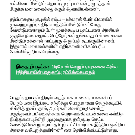
கல்வியை மீண்டும் தொடர முடியுமா? என்ற ஐயத்தால்
மிகுந்த மன உளைச்சலுக்கும் ஆளாகியுள்ளனர்.
தற்போதைய சூழலில் ரஷ்ய – உக்ரைன் போர் விரைவில்
முடிவுற்றாலும், எதிர்காலத்தில் மீண்டும் எப்போது
வேண்டுமானாலும் போர் மூளக்கூடிய பதட்டமான அரசியல்
சூழலே நிலவுவதால், பெற்றோர்கள் தங்களது பிள்ளைகளை
மீண்டும் உக்ரைன் நாட்டிற்கு அனுப்பத் தயங்குகின்றனர்.
இதனால் மாணவர்களின் எதிர்காலமே மிகப்பெரிய
கேள்விக்குறியாகியுள்ளது.
இதையும் படிக்க :
பிரமோஸ் வெறும் ஏவுகணை அல்ல
இந்தியாவின் பாதுகாப்பு நம்பிக்கையாகும்
மேலும், தாயகம் திரும்புவதற்காக மாணவ, மாணவியர்
பெரும் பண இழப்பை சந்தித்து பொருளாதார நெருக்கடியில்
சிக்கித் தவிப்பதால், அவர்கள் வெளிநாடு சென்று
மருத்துவம் பயில்வதற்காக பெற்ற வங்கி கடன்களை எவ்வித
நிபந்தனையுமின்றி முழுவதுமாக தள்ளுபடி செய்ய
வேண்டுமென்றும் நாம் தமிழர் கட்சி சார்பாக இந்திய ஒன்றிய
அரசை வலியுறுத்துகிறேன்” என தெரிவிக்கப்பட்டுள்ளது.