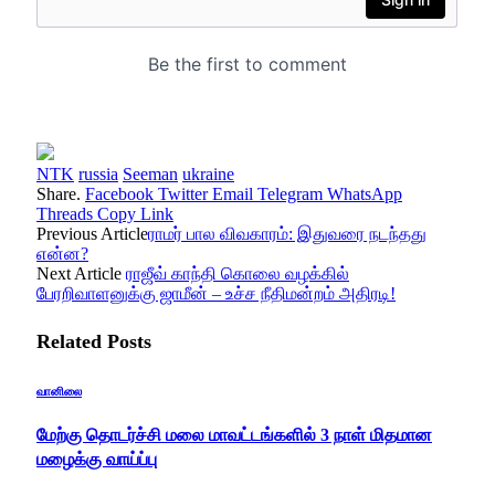
NTK
russia
Seeman
ukraine
Share.
Facebook
Twitter
Email
Telegram
WhatsApp
Threads
Copy Link
Previous Article
ராமர் பால விவகாரம்: இதுவரை நடந்தது
என்ன?
Next Article
ராஜீவ் காந்தி கொலை வழக்கில்
பேரறிவாளனுக்கு ஜாமீன் – உச்ச நீதிமன்றம் அதிரடி!
Related
Posts
வானிலை
மேற்கு தொடர்ச்சி மலை மாவட்டங்களில் 3 நாள் மிதமான
மழைக்கு வாய்ப்பு