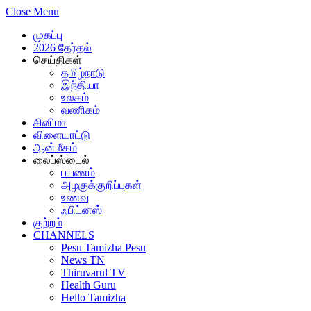
Close Menu
முகப்பு
2026 தேர்தல்
செய்திகள்
தமிழ்நாடு
இந்தியா
உலகம்
வணிகம்
சினிமா
விளையாட்டு
ஆன்மீகம்
லைப்ஸ்டைல்
பயணம்
அழகுக்குறிப்புகள்
உணவு
ஃபிட்னஸ்
குற்றம்
CHANNELS
Pesu Tamizha Pesu
News TN
Thiruvarul TV
Health Guru
Hello Tamizha