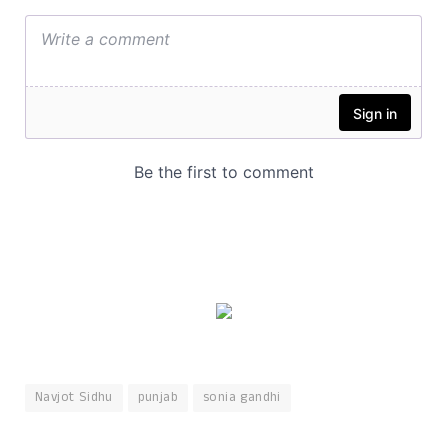
Navjot Sidhu
punjab
sonia gandhi