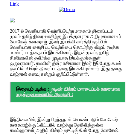
Link
2017 ல் வெளியாகி வெற்றிப்பெற்ற மாநகரம் திரைப்படம்
மூலம் தமிழ் திரை உலகிற்கு இயக்குனராக அறிமுகமானவர்
லோகேஷ் கனகராஜ். இவர் இயக்கி கார்த்தி நடிப்பில்
வெளியான கைதி பட வெற்றியை தொடர்ந்து விஜய் நடித்த
மாஸ்டர் படத்தையம் இயக்கினார். இதன்மூலம், தமிழ்
சினிமாவின் தவிர்க்க முடியாத இயக்குநர்களுள்
ஒருவரானார். கமலின் தீவிர ரசிகரான இவர் இப்போது கமல்
நடிப்பில் விக்ரம் திரைப்படத்தை இயக்கியுள்ளார். இது தனது
வாழ்நாள் கனவு என்றும் குறிப்பிட்டுள்ளார்.
இதையும் படிக்க :
நடிகர் விக்ரம் மாரடைப்புக் கரணமாக
மருத்துவமனையில் அனுமதி !
இந்நிலையில், இன்று பிறந்தநாள் கொண்டாடும் லோகேஷ்
கனகராஜ்க்கு ட்விட்டரில் வாழ்த்து தெரிவித்துள்ள
கமல்ஹாசன், அதில் விக்ரம் ஷுட்டிங்கின் போது லோகேஷ்