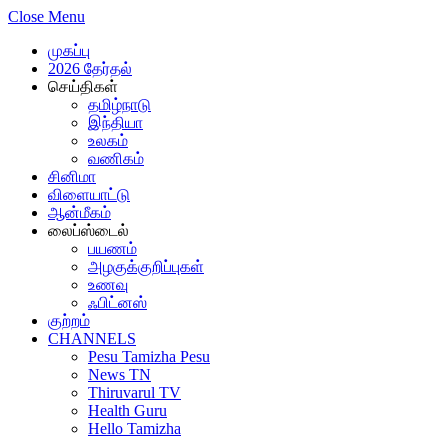
Close Menu
முகப்பு
2026 தேர்தல்
செய்திகள்
தமிழ்நாடு
இந்தியா
உலகம்
வணிகம்
சினிமா
விளையாட்டு
ஆன்மீகம்
லைப்ஸ்டைல்
பயணம்
அழகுக்குறிப்புகள்
உணவு
ஃபிட்னஸ்
குற்றம்
CHANNELS
Pesu Tamizha Pesu
News TN
Thiruvarul TV
Health Guru
Hello Tamizha