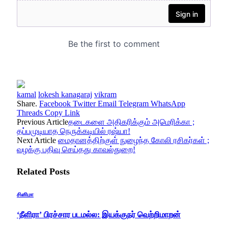
kamal
lokesh kanagaraj
vikram
Share.
Facebook
Twitter
Email
Telegram
WhatsApp
Threads
Copy Link
Previous Article
தடைகளை அதிகரிக்கும் அமெரிக்கா ;
தப்பமுடியாத நெருக்கடியில் ரஷ்யா!
Next Article
மைதானத்திற்குள் நுழைந்த கோலி ரசிகர்கள் ;
வழக்கு பதிவு செய்தது காவல்துறை!
Related
Posts
சினிமா
‘நீளிரா’ பிரச்சார படமல்ல: இயக்குநர் வெற்றிமாறன்