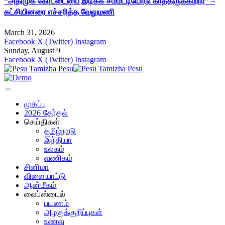
“அதிமுக கோட்டையை இடிக்க சம்மட்டியோடு காத்திருக்கிறார்” –
கட்சியினரை எச்சரித்த வேலுமணி
March 31, 2026
Facebook
X (Twitter)
Instagram
Sunday, August 9
Facebook
X (Twitter)
Instagram
முகப்பு
2026 தேர்தல்
செய்திகள்
தமிழ்நாடு
இந்தியா
உலகம்
வணிகம்
சினிமா
விளையாட்டு
ஆன்மீகம்
லைப்ஸ்டைல்
பயணம்
அழகுக்குறிப்புகள்
உணவு