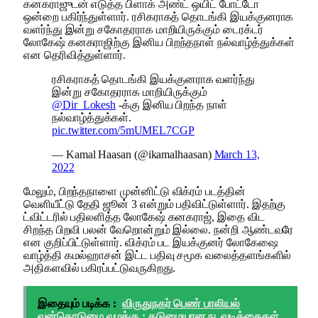
கனகராஜுடன் எடுத்த பிளாக் அண்ட் ஒயிட் போட்டோ
ஒன்றை பகிர்ந்துள்ளார். ரசிகராகத் தொடங்கி இயக்குனராக
வளர்ந்து இன்று சகோதரராக மாறியிருக்கும் டைரக்டர்
லோகேஷ் கனகராஜிற்கு இனிய பிறந்தநாள் நல்வாழ்த்துக்கள்
என தெரிவித்துள்ளார்.
ரசிகராகத் தொடங்கி இயக்குனராக வளர்ந்து
இன்று சகோதரராக மாறியிருக்கும்
@Dir_Lokesh
-க்கு இனிய பிறந்த நாள்
நல்வாழ்த்துக்கள்.
pic.twitter.com/5mUMEL7CGP
— Kamal Haasan (@ikamalhaasan)
March 13,
2022
மேலும், பிறந்தநாளை முன்னிட்டு விக்ரம் படத்தின்
வெளியீட்டு தேதி ஜூன் 3 என்றும் பதிவிட்டுள்ளார். இதற்கு
ட்விட்டரில் பதிலளித்த லோகேஷ் கனகராஜ், இதை விட
சிறந்த பிறவி பலன் வேறொன்றும் இல்லை. நன்றி ஆண்டவரே
என குறிப்பிட்டுள்ளார். விக்ரம் பட இயக்குனர் லோகேஷை
வாழ்த்தி கமல்ஹாசன் இட்ட பதிவு சமூக வலைத்தளங்களில்
அதிகளவில் பகிரப்பட்டுவருகிறது.
இதையும் படிக்க :
விருதுநகர் பெண் பாலியல்
வன்கொடுமை வழக்கு ; கடுமையான நடவடிக்கைகள்