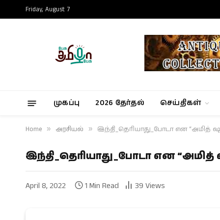
Friday, August 7
முகப்பு
2026 தேர்தல்
செய்திகள்
Home
»
அரசியல்
»
இந்தி_தெரியாது_போடா என “அமித் ஷா”
இந்தி_தெரியாது_போடா என “அமித் ஷா
April 8, 2022
1 Min Read
39
Views