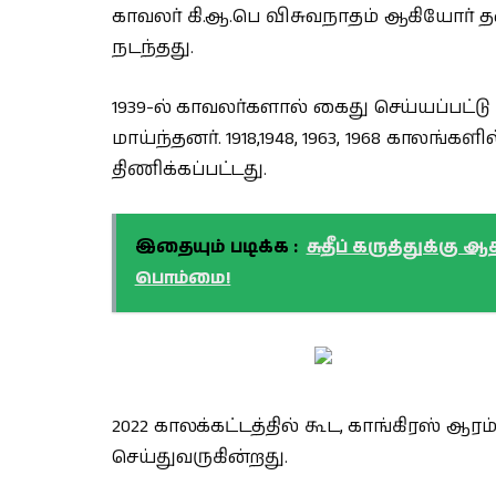
காவலர் கி.ஆ.பெ விசுவநாதம் ஆகியோர் தலை
நடந்தது.
1939-ல் காவலர்களால் கைது செய்யப்பட்ட
மாய்ந்தனர். 1918,1948, 1963, 1968 காலங
திணிக்கப்பட்டது.
இதையும் படிக்க :
சுதீப் கருத்துக்கு
பொம்மை!
2022 காலக்கட்டத்தில் கூட, காங்கிரஸ் ஆர
செய்துவருகின்றது.