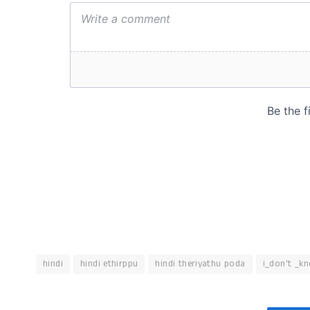
hindi
hindi ethirppu
hindi theriyathu poda
i_don't _k