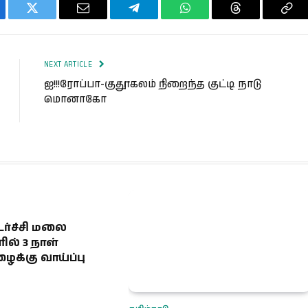
ebook
Twitter
Email
Telegram
WhatsApp
Threads
Cop
Lin
NEXT ARTICLE
ஐ!!!ரோப்பா-குதூகலம் நிறைந்த குட்டி நாடு
மொனாகோ
ர்ச்சி மலை
ல் 3 நாள்
க்கு வாய்ப்பு