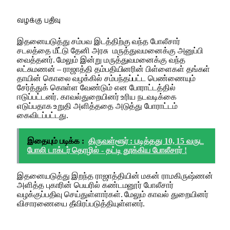
வழக்கு பதிவு
இதனையடுத்து சம்பவ இடத்திற்கு வந்த போலீசார்
சடலத்தை மீட்டு தேனி அரசு மருத்துவமனைக்கு அனுப்பி
வைத்தனர். மேலும் இன்று மருத்துவமனைக்கு வந்த
லட்சுமணன் – ராஜாத்தி தம்பதியினரின் பிள்ளைகள் தங்கள்
தாயின் கொலை வழக்கில் சம்பந்தப்பட்ட பெண்ணையும்
சேர்த்துக் கொள்ள வேண்டும் என போராட்டத்தில்
ஈடுப்பட்டனர். காவல்துறையினர் உரிய நடவடிக்கை
எடுப்பதாக உறுதி அளித்ததை அடுத்து போராட்டம்
கைவிடப்பட்டது.
இதையும் படிக்க :
திருவள்ளூர் : படித்தது 10, 15 வருட
போலி டாக்டர் தொழில் - தட்டி தூக்கிய போலீசார் !
இதனையடுத்து இறந்த ராஜாத்தியின் மகன் ராமகிருஷ்ணன்
அளித்த புகாரின் பெயரில் கண்டமனூர் போலீசார்
வழக்குப்பதிவு செய்துள்ளார்கள். மேலும் காவல் துறையினர்
விசாரணையை தீவிரப்படுத்தியுள்ளனர்.