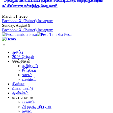
“அதிமுக கோட்டையை இடிக்க சம்மட்டியோடு காத்திருக்கிறார்” –
கட்சியினரை எச்சரித்த வேலுமணி
March 31, 2026
Facebook
X (Twitter)
Instagram
Sunday, August 9
Facebook
X (Twitter)
Instagram
முகப்பு
2026 தேர்தல்
செய்திகள்
தமிழ்நாடு
இந்தியா
உலகம்
வணிகம்
சினிமா
விளையாட்டு
ஆன்மீகம்
லைப்ஸ்டைல்
பயணம்
அழகுக்குறிப்புகள்
உணவு