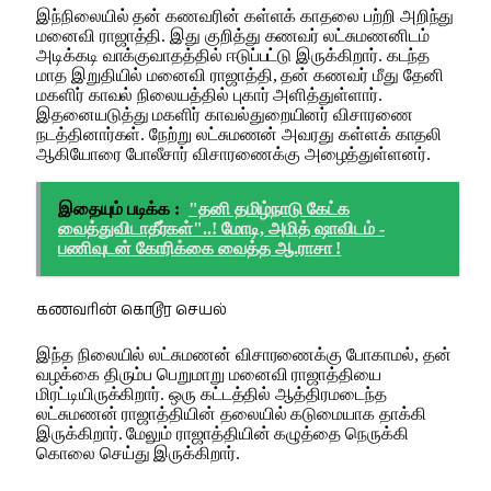
இந்நிலையில் தன் கணவரின் கள்ளக் காதலை பற்றி அறிந்து
மனைவி ராஜாத்தி. இது குறித்து கணவர் லட்சுமணனிடம்
அடிக்கடி வாக்குவாதத்தில் ஈடுப்பட்டு இருக்கிறார். கடந்த
மாத இறுதியில் மனைவி ராஜாத்தி, தன் கணவர் மீது தேனி
மகளிர் காவல் நிலையத்தில் புகார் அளித்துள்ளார்.
இதனையடுத்து மகளிர் காவல்துறையினர் விசாரணை
நடத்தினார்கள். நேற்று லட்சுமணன் அவரது கள்ளக் காதலி
ஆகியோரை போலீசார் விசாரணைக்கு அழைத்துள்ளனர்.
இதையும் படிக்க :
"தனி தமிழ்நாடு கேட்க
வைத்துவிடாதீர்கள்"..! மோடி, அமித் ஷாவிடம் -
பணிவுடன் கோரிக்கை வைத்த ஆ.ராசா !
கணவரின் கொடூர செயல்
இந்த நிலையில் லட்சுமணன் விசாரணைக்கு போகாமல், தன்
வழக்கை திரும்ப பெறுமாறு மனைவி ராஜாத்தியை
மிரட்டியிருக்கிறார். ஒரு கட்டத்தில் ஆத்திரமடைந்த
லட்சுமணன் ராஜாத்தியின் தலையில் கடுமையாக தாக்கி
இருக்கிறார். மேலும் ராஜாத்தியின் கழுத்தை நெருக்கி
கொலை செய்து இருக்கிறார்.