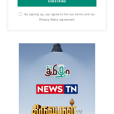
By signing up, you agree to the our terms and our
Privacy Policy
agreement.