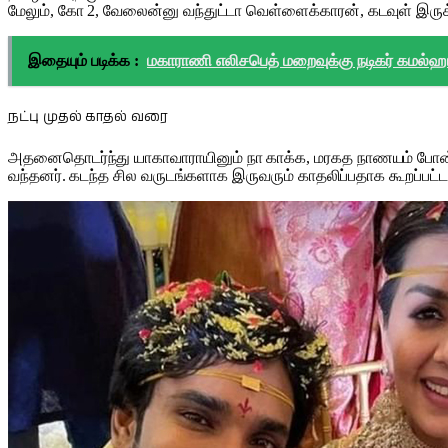
மேலும், கோ 2, வேலைன்னு வந்துட்டா வெள்ளைக்காரன், கடவுள் இருக்க
இதையும் படிக்க :
மகாராணி எலிசபெத் மறைவுக்கு நடிகர் கமல்ஹ
நட்பு முதல் காதல் வரை
அதனைதொடர்ந்து யாகாவாராயினும் நா காக்க, மரகத நாணயம் போன்ற ப
வந்தனர். கடந்த சில வருடங்களாக இருவரும் காதலிப்பதாக கூறப்பட்ட ந