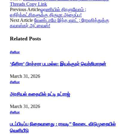
Threads
Copy Link
Previous Article
ஓரணியில் திரளுவோம் ;
எதிர்க்கட்சிகளுக்கு திருமா அழைப்பு!
Next Article
வேண்டாமே இந்த ஷாட் ; ரோஹித்துக்கு
கவாஸ்கர் அட்வைஸ்!
Related
Posts
சினிமா
‘நீளிரா’ பிரச்சார படமல்ல: இயக்குநர் வெற்றிமாறன்
March 31, 2026
சினிமா
அரசியல் கதையில் நட்டி நட்ராஜ்
March 31, 2026
சினிமா
படப்பிடிப்பு நிறைவானது : ராவடி” கோடை விடுமுறையில்
வெளியீடு