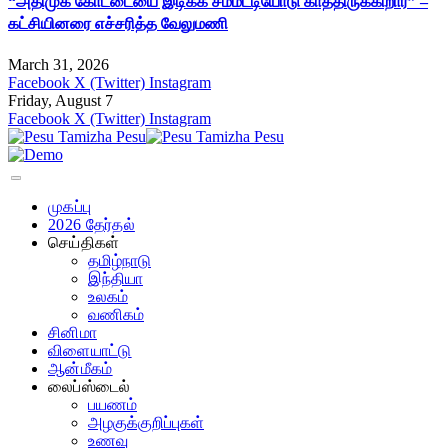
“அதிமுக கோட்டையை இடிக்க சம்மட்டியோடு காத்திருக்கிறார்” –
கட்சியினரை எச்சரித்த வேலுமணி
March 31, 2026
Facebook
X (Twitter)
Instagram
Friday, August 7
Facebook
X (Twitter)
Instagram
முகப்பு
2026 தேர்தல்
செய்திகள்
தமிழ்நாடு
இந்தியா
உலகம்
வணிகம்
சினிமா
விளையாட்டு
ஆன்மீகம்
லைப்ஸ்டைல்
பயணம்
அழகுக்குறிப்புகள்
உணவு