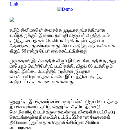
Link
தமிழ் சினிமாவின் அசைக்க முடியாத நட்சத்திரமாக
உயர்ந்திருக்கும் இளைய தளபதி விஜயின் அடுத்த படம்
குறித்த செய்திகள் வெளியாகி ரசிகர்கள் மத்தியில்
ஆர்வத்தை தூண்டியுள்ளது. அப்படத்திற்கு தற்காலிகமாக
விஜய் 66 என்று பெயர் வைக்கப்பட்டுள்ளது.
முருகதாஸ் இயக்கத்தில் விஜய் இரட்டைவேடத்தில் நடித்து
மாபெரும் வெற்றிபெற்றப் படம் கத்தி. விஜய் 66 படத்திலும்
விஜய் இரட்டை வேடத்தில் நடிக்கவிருப்பதாக
வெளியாகியுள்ள தகவல்களே இப்படத்தின் மிகுந்த
எதிர்பார்ப்புக்கு காரணமாக உள்ளது.
தெலுங்கு இயக்குனர் வம்சி பைடிப்பள்ளி விஜய் 66 படத்தை
இயக்கவுள்ளார். தமிழ், தெலுங்கு ஆகிய இரண்டு
மொழிகளிலும் படம் உருவாகவுள்ளது. விரைவில் படப்பிடிப்பு
தொடங்கவுள்ள நிலையில் படப்பிடிப்பிற்கான வேலைகள்
தீவிரமடைந்துள்ளதாக தெரிவிக்கின்றன சினிமா
வட்டாரங்கள்.