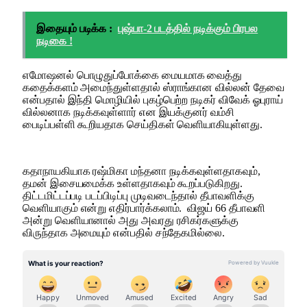
இதையும் படிக்க :
புஷ்பா-2 படத்தில் நடிக்கும் பிரபல
நடிகை !
எமோஷனல் பொழுதுப்போக்கை மையமாக வைத்து
கதைக்களம் அமைந்துள்ளதால் ஸ்ராங்கான வில்லன் தேவை
என்பதால் இந்தி மொழியில் புகழ்பெற்ற நடிகர் விவேக் ஓபுராய்
வில்லனாக நடிக்கவுள்ளார் என இயக்குனர் வம்சி
பைடிப்பள்ளி கூறியதாக செய்திகள் வெளியாகியுள்ளது.
கதாநாயகியாக ரஷ்மிகா மந்தனா நடிக்கவுள்ளதாகவும்,
தமன் இசையமைக்க உள்ளதாகவும் கூறப்படுகிறது.
திட்டமிட்டப்படி படப்பிடிப்பு முடிவடைந்தால் தீபாவளிக்கு
வெளியாகும் என்று எதிர்பார்க்கலாம். விஜய் 66 தீபாவளி
அன்று வெளியானால் அது அவரது ரசிகர்களுக்கு
விருந்தாக அமையும் என்பதில் சந்தேகமில்லை.