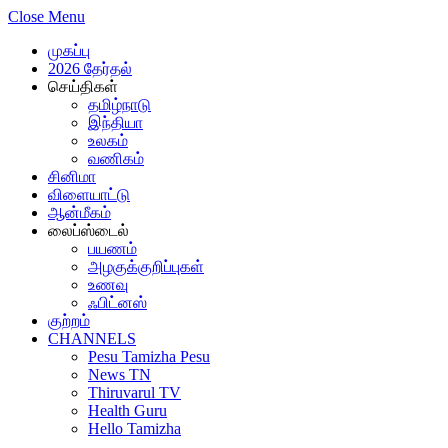
Close Menu
முகப்பு
2026 தேர்தல்
செய்திகள்
தமிழ்நாடு
இந்தியா
உலகம்
வணிகம்
சினிமா
விளையாட்டு
ஆன்மீகம்
லைப்ஸ்டைல்
பயணம்
அழகுக்குறிப்புகள்
உணவு
ஃபிட்னஸ்
குற்றம்
CHANNELS
Pesu Tamizha Pesu
News TN
Thiruvarul TV
Health Guru
Hello Tamizha