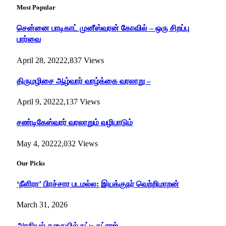
Most Popular
சென்னை பாடிகாட் முனீஸ்வரன் கோவில் – ஒரு சிறப்பு
பார்வை
April 28, 2022
2,837
Views
திருமழிசை ஆழ்வார் வாழ்க்கை வரலாறு –
April 9, 2022
2,137
Views
சண்டிகேஸ்வரர் வரலாறும் வழிபாடும்
May 4, 2022
2,032
Views
Our Picks
‘நீளிரா’ பிரச்சார படமல்ல: இயக்குநர் வெற்றிமாறன்
March 31, 2026
அரசியல் கதையில் நட்டி நட்ராஜ்