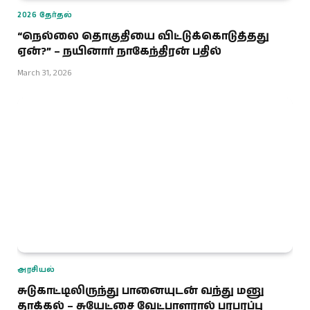
2026 தேர்தல்
“நெல்லை தொகுதியை விட்டுக்கொடுத்த‌து
ஏன்?” – நயினார் நாகேந்திரன் பதில்
March 31, 2026
அரசியல்
சுடுகாட்டிலிருந்து பானையுடன் வந்து மனு
தாக்கல் – சுயேட்சை வேட்பாளரால் பரபரப்பு