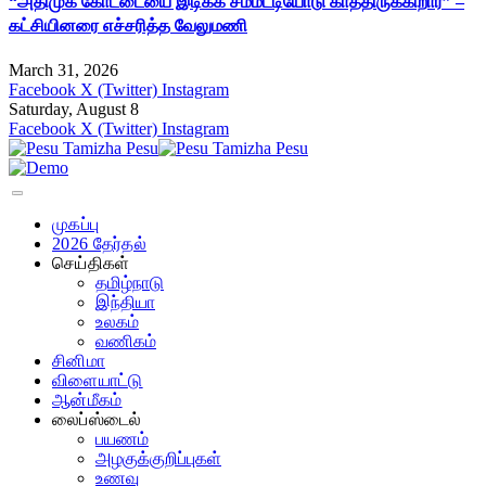
“அதிமுக கோட்டையை இடிக்க சம்மட்டியோடு காத்திருக்கிறார்” –
கட்சியினரை எச்சரித்த வேலுமணி
March 31, 2026
Facebook
X (Twitter)
Instagram
Saturday, August 8
Facebook
X (Twitter)
Instagram
முகப்பு
2026 தேர்தல்
செய்திகள்
தமிழ்நாடு
இந்தியா
உலகம்
வணிகம்
சினிமா
விளையாட்டு
ஆன்மீகம்
லைப்ஸ்டைல்
பயணம்
அழகுக்குறிப்புகள்
உணவு