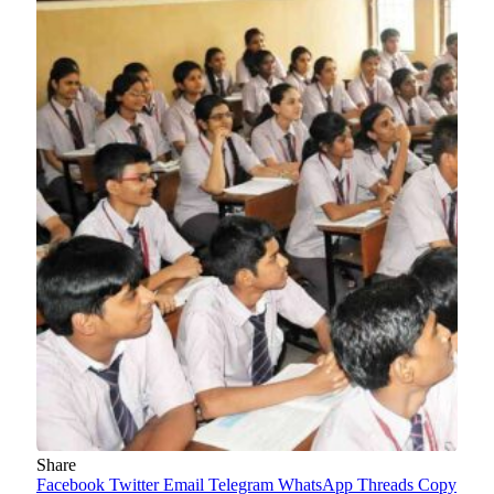
Share
Facebook
Twitter
Email
Telegram
WhatsApp
Threads
Copy