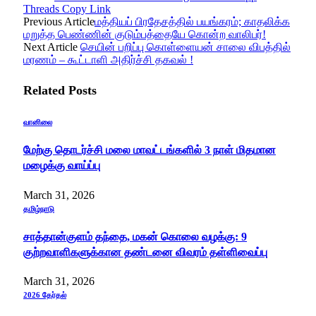
Threads
Copy Link
Previous Article
மத்தியப் பிரதேசத்தில் பயங்கரம்; காதலிக்க
மறுத்த பெண்ணின் குடும்பத்தையே கொன்ற வாலிபர்!
Next Article
செயின் பறிப்பு கொள்ளையன் சாலை விபத்தில்
மரணம் – கூட்டாளி அதிர்ச்சி தகவல் !
Related
Posts
வானிலை
மேற்கு தொடர்ச்சி மலை மாவட்டங்களில் 3 நாள் மிதமான
மழைக்கு வாய்ப்பு
March 31, 2026
தமிழ்நாடு
சாத்தான்குளம் தந்தை, மகன் கொலை வழக்கு: 9
குற்றவாளிகளுக்கான தண்டனை விவரம் தள்ளிவைப்பு
March 31, 2026
2026 தேர்தல்