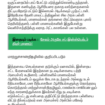
வகுப்பறையில் பாய் போட்டு படுத்துக்கொண்டிருந்தான்.
இதனை கண்டித்த ஆசிரியரை தகாத வார்த்தைகளால்
திட்டியதோடு மட்டும் இல்லாமல் அடிக்கவும் முற்பட்டான்.
இதேபோல தேனி மாவட்டத்திலுள்ள சில அரசு பள்ளி
ஆசிரியர்கள், மாணவர்கள் தங்களை மிரட்டுவதாக புகார்
தெரிவித்தனர். பள்ளி மாணவர்களின் இதுபோன்று
வெளிச்சத்திற்க்கு வராத அட்டகாசங்கள் பல உள்ளன.
இதையும் படிக்க :
சேலம் அருகே சப்-இன்ஸ்பெக்டர்
திடீர் மரணம்!
மாற்றுச்சான்றிதழிலில் குறிப்பிடபடும்
இத்தகைய செயல்களை தடுக்கும் வகையில், இன்றைய
சட்ட பேரவையில் இதற்கான நடவடிக்கையை பற்றி
அமைச்சர் கூறினார். பள்ளிகளில் மாணவர்கள்
ஆசிரியர்களிடம் ஒழுக்க கேடாக நடந்தால் அல்லது உடல்
ரீதியாகவோ, மன ரீதியாகவோ ஆசிரியர்களுக்கு தொந்தரவு
கொடுத்தால் மாற்றுச்சான்றிதழிலும், conducts certificate லும்
எந்த காரணத்துக்காக இவர்கள் மீது நடவடிக்கை
எடுக்கப்பட்டது என்பதை குறிப்பிட்டு நிரந்தரமாக பள்ளியை
விட்டு நீக்கப்படுவர் என அமைச்சர் அன்பில் மகேஷ்
கூறியுள்ளார்.