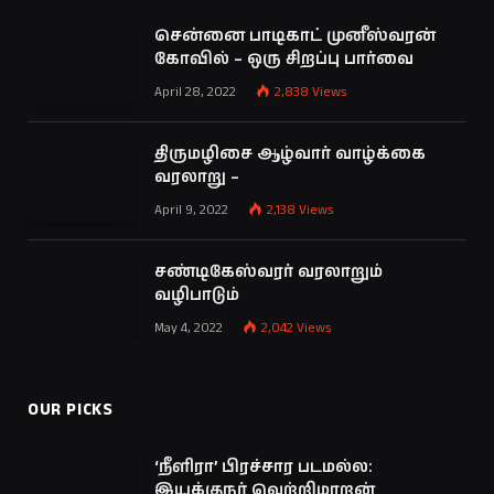
சென்னை பாடிகாட் முனீஸ்வரன்
கோவில் – ஒரு சிறப்பு பார்வை
April 28, 2022
2,838
Views
திருமழிசை ஆழ்வார் வாழ்க்கை
வரலாறு –
April 9, 2022
2,138
Views
சண்டிகேஸ்வரர் வரலாறும்
வழிபாடும்
May 4, 2022
2,042
Views
OUR PICKS
‘நீளிரா’ பிரச்சார படமல்ல:
இயக்குநர் வெற்றிமாறன்