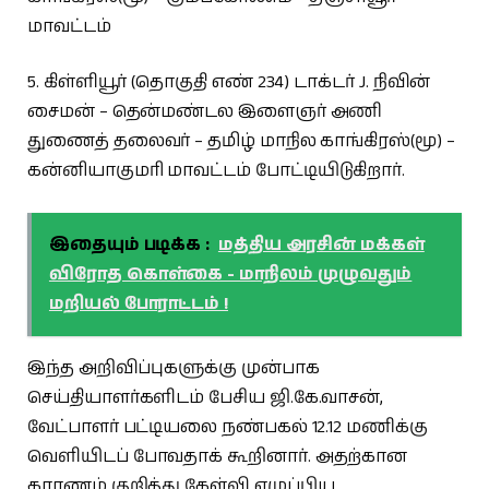
மாவட்டம்
5. கிள்ளியூர் (தொகுதி எண் 234) டாக்டர் J. நிவின்
சைமன் – தென்மண்டல இளைஞர் அணி
துணைத் தலைவர் – தமிழ் மாநில காங்கிரஸ்(மூ) –
கன்னியாகுமரி மாவட்டம் போட்டியிடுகிறார்.
இதையும் படிக்க :
மத்திய அரசின் மக்கள்
விரோத கொள்கை - மாநிலம் முழுவதும்
மறியல் போராட்டம் !
இந்த அறிவிப்புகளுக்கு முன்பாக
செய்தியாளர்களிடம் பேசிய ஜி.கே.வாசன்,
வேட்பாளர் பட்டியலை நண்பகல் 12.12 மணிக்கு
வெளியிடப் போவதாக் கூறினார். அதற்கான
காரணம் குறித்து கேள்வி எழுப்பிய