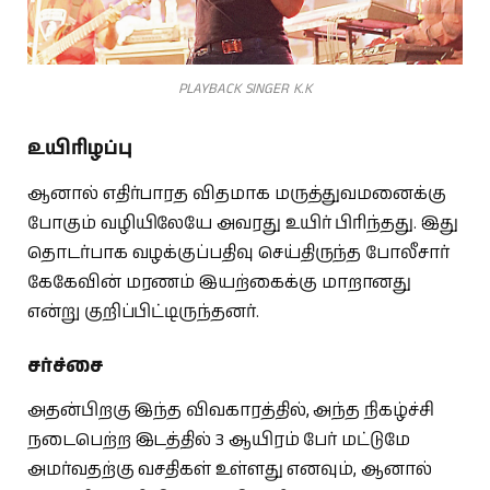
PLAYBACK SINGER K.K
உயிரிழப்பு
ஆனால் எதிர்பாரத விதமாக மருத்துவமனைக்கு
போகும் வழியிலேயே அவரது உயிர் பிரிந்தது. இது
தொடர்பாக வழக்குப்பதிவு செய்திருந்த போலீசார்
கேகேவின் மரணம் இயற்கைக்கு மாறானது
என்று குறிப்பிட்டிருந்தனர்.
சர்ச்சை
அதன்பிறகு இந்த விவகாரத்தில், அந்த நிகழ்ச்சி
நடைபெற்ற இடத்தில் 3 ஆயிரம் பேர் மட்டுமே
அமர்வதற்கு வசதிகள் உள்ளது எனவும், ஆனால்