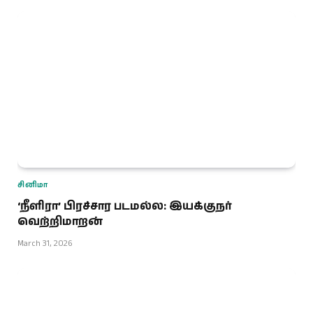
சினிமா
‘நீளிரா’ பிரச்சார படமல்ல: இயக்குநர்
வெற்றிமாறன்
March 31, 2026