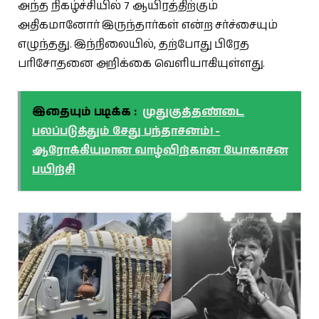
அந்த நிகழ்ச்சியில் 7 ஆயிரத்திற்கும்
அதிகமானோர் இருந்தார்கள் என்ற சர்ச்சையும்
எழுந்தது. இந்நிலையில், தற்போது பிரேத
பரிசோதனை அறிக்கை வெளியாகியுள்ளது.
இதையும் படிக்க :
முதுகுத்தண்டை
பலப்படுத்தும் சேது பந்தாசனம்! -
ஆரோக்கியமான வாழ்விற்கான யோகாசன
பயிற்சி