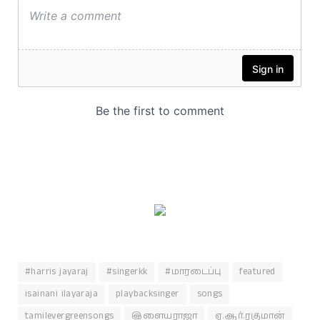
#harris jayaraj
#singerkk
#மாரடைப்பு
featured
isainani ilayaraja
playbacksinger
songs
tamilevergreensongs
இளையராஜா
ஏ.ஆர்.ரகுமான்