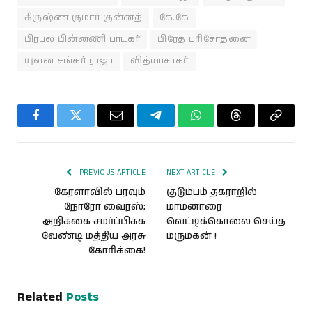
கிருஷ்ண குமார் குன்னத்
கே.கே
பிரபல பின்னணி பாடகர்
பிரேத பரிசோதனை
யுவன் சங்கர் ராஜா
வித்யாசாகர்
Facebook
Twitter
Email
Telegram
WhatsApp
Threads
Copy
Link
PREVIOUS ARTICLE
NEXT ARTICLE
கேரளாவில் பரவும்
குடும்பம் தகராறில்
நோரோ வைரஸ்;
மாமனாரை
அறிக்கை சமர்ப்பிக்க
வெட்டிக்கொலை செய்த
வேண்டி மத்திய அரசு
மருமகன் !
கோரிக்கை!
Related
Posts