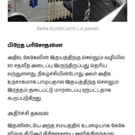
கேகே போஸ்ட்மார்ட்டம் தகவல்
பிரேத பரிசோதனை
அதில், கேகேவின் இதயத்திற்கு செல்லும் வழியில்
80 சதவீத அடைப்பு இருந்திருப்பது தெரிய
வந்துள்ளது. நிகழ்ச்சியின்போது அவர் அதிக
உற்சாகமாக பாடியதால் இதயத்திற்கு செல்லும்
இரத்தம் தடைபட்டு மாரடைப்பு ஏற்பட்டதாக
கூறப்படுகிறது.
அதிர்ச்சி தகவல்
இதனிடையே அந்த சமயத்தில் உடனடியாக கேகே
விற்கு சிபிஆர் சிகிச்சையை அளித்திருந்தால்