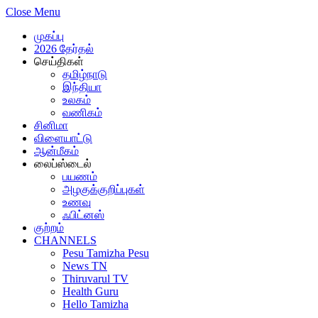
Close Menu
முகப்பு
2026 தேர்தல்
செய்திகள்
தமிழ்நாடு
இந்தியா
உலகம்
வணிகம்
சினிமா
விளையாட்டு
ஆன்மீகம்
லைப்ஸ்டைல்
பயணம்
அழகுக்குறிப்புகள்
உணவு
ஃபிட்னஸ்
குற்றம்
CHANNELS
Pesu Tamizha Pesu
News TN
Thiruvarul TV
Health Guru
Hello Tamizha