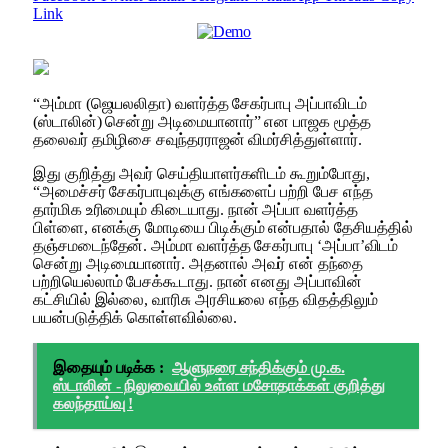
Link
“அம்மா (ஜெயலலிதா) வளர்த்த சேகர்பாபு அப்பாவிடம்
(ஸ்டாலின்) சென்று அடிமையானார்” என பாஜக மூத்த
தலைவர் தமிழிசை சவுந்தரராஜன் விமர்சித்துள்ளார்.
இது குறித்து அவர் செய்தியாளர்களிடம் கூறும்போது,
“அமைச்சர் சேகர்பாபுவுக்கு எங்களைப் பற்றி பேச எந்த
தார்மிக உரிமையும் கிடையாது. நான் அப்பா வளர்த்த
பிள்ளை, எனக்கு மோடியை பிடிக்கும் என்பதால் தேசியத்தில்
தஞ்சமடைந்தேன். அம்மா வளர்த்த சேகர்பாபு ‘அப்பா’விடம்
சென்று அடிமையானார். அதனால் அவர் என் தந்தை
பற்றியெல்லாம் பேசக்கூடாது. நான் எனது அப்பாவின்
கட்சியில் இல்லை, வாரிசு அரசியலை எந்த விதத்திலும்
பயன்படுத்திக் கொள்ளவில்லை.
இதையும் படிக்க :
ஆளுநரை சந்திக்கும் மு.க.
ஸ்டாலின் - நிலுவையில் உள்ள மசோதாக்கள் குறித்து
கலந்தாய்வு !