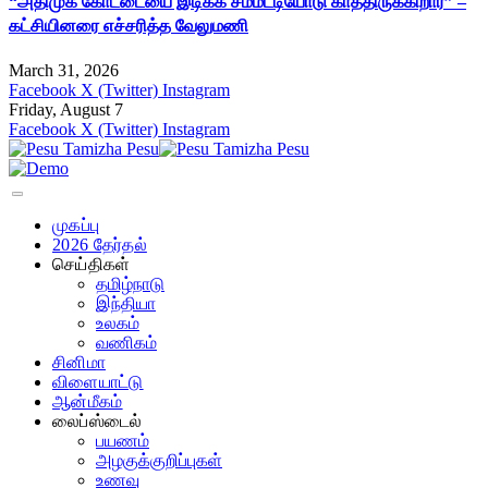
“அதிமுக கோட்டையை இடிக்க சம்மட்டியோடு காத்திருக்கிறார்” –
கட்சியினரை எச்சரித்த வேலுமணி
March 31, 2026
Facebook
X (Twitter)
Instagram
Friday, August 7
Facebook
X (Twitter)
Instagram
முகப்பு
2026 தேர்தல்
செய்திகள்
தமிழ்நாடு
இந்தியா
உலகம்
வணிகம்
சினிமா
விளையாட்டு
ஆன்மீகம்
லைப்ஸ்டைல்
பயணம்
அழகுக்குறிப்புகள்
உணவு