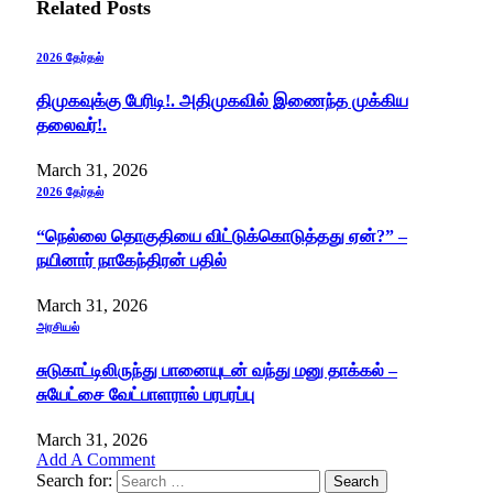
Related
Posts
2026 தேர்தல்
திமுகவுக்கு பேரிடி!. அதிமுகவில் இணைந்த முக்கிய
தலைவர்!.
March 31, 2026
2026 தேர்தல்
“நெல்லை தொகுதியை விட்டுக்கொடுத்த‌து ஏன்?” –
நயினார் நாகேந்திரன் பதில்
March 31, 2026
அரசியல்
சுடுகாட்டிலிருந்து பானையுடன் வந்து மனு தாக்கல் –
சுயேட்சை வேட்பாளரால் பரபரப்பு
March 31, 2026
Add A Comment
Search for: