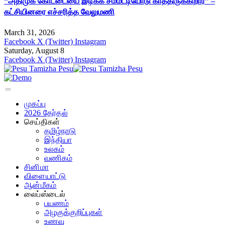
“அதிமுக கோட்டையை இடிக்க சம்மட்டியோடு காத்திருக்கிறார்” –
கட்சியினரை எச்சரித்த வேலுமணி
March 31, 2026
Facebook
X (Twitter)
Instagram
Saturday, August 8
Facebook
X (Twitter)
Instagram
முகப்பு
2026 தேர்தல்
செய்திகள்
தமிழ்நாடு
இந்தியா
உலகம்
வணிகம்
சினிமா
விளையாட்டு
ஆன்மீகம்
லைப்ஸ்டைல்
பயணம்
அழகுக்குறிப்புகள்
உணவு