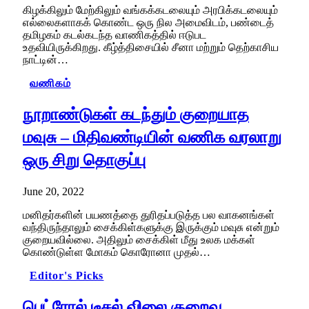
கிழக்கிலும் மேற்கிலும் வங்கக்கடலையும் அரபிக்கடலையும்
எல்லைகளாகக் கொண்ட ஒரு நில அமைவிடம், பண்டைத்
தமிழகம் கடல்கடந்த வாணிகத்தில் ஈடுபட
உதவியிருக்கிறது. கீழ்த்திசையில் சீனா மற்றும் தெற்காசிய
நாட்டின்…
வணிகம்
நூறாண்டுகள் கடந்தும் குறையாத
மவுசு – மிதிவண்டியின் வணிக வரலாறு
ஒரு சிறு தொகுப்பு
June 20, 2022
மனிதர்களின் பயணத்தை துரிதப்படுத்த பல வாகனங்கள்
வந்திருந்தாலும் சைக்கிள்களுக்கு இருக்கும் மவுசு என்றும்
குறையவில்லை. அதிலும் சைக்கிள் மீது உலக மக்கள்
கொண்டுள்ள மோகம் கொரோனா முதல்…
Editor's Picks
பெட்ரோல் டீசல் விலை குறைவு