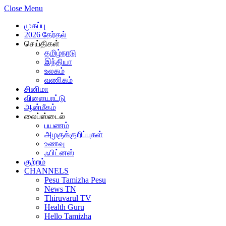
Close Menu
முகப்பு
2026 தேர்தல்
செய்திகள்
தமிழ்நாடு
இந்தியா
உலகம்
வணிகம்
சினிமா
விளையாட்டு
ஆன்மீகம்
லைப்ஸ்டைல்
பயணம்
அழகுக்குறிப்புகள்
உணவு
ஃபிட்னஸ்
குற்றம்
CHANNELS
Pesu Tamizha Pesu
News TN
Thiruvarul TV
Health Guru
Hello Tamizha