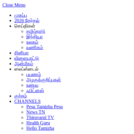
Close Menu
முகப்பு
2026 தேர்தல்
செய்திகள்
தமிழ்நாடு
இந்தியா
உலகம்
வணிகம்
சினிமா
விளையாட்டு
ஆன்மீகம்
லைப்ஸ்டைல்
பயணம்
அழகுக்குறிப்புகள்
உணவு
ஃபிட்னஸ்
குற்றம்
CHANNELS
Pesu Tamizha Pesu
News TN
Thiruvarul TV
Health Guru
Hello Tamizha