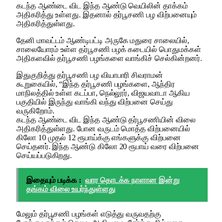
கடந்த ஆண்டை விட இந்த ஆண்டு வெயிலின் தாக்கம்
அதிகரித்து உள்ளது. இதனால் தர்பூசணி பழ விற்பனையும்
அதிகரித்துள்ளது.
தேனி மாவட்டம் ஆண்டிபட்டி அருகே மதுரை சாலையில்,
சாலையோரம் உள்ள தர்பூசணி பழக் கடையில் பொதுமக்கள்
அதிகளவில் தர்பூசணி பழங்களை வாங்கிச் செல்கின்றனர்.
இதுகுறித்து தர்பூசணி பழ வியாபாரி சிவராமன்
கூறுகையில், “இந்த தர்பூசணி பழங்களை, ஆந்திர
மாநிலத்தில் உள்ள கடப்பா, நெல்லூர், விஜயவாடா ஆகிய
பகுதியில் இருந்து வாங்கி வந்து விற்பனை செய்து
வருகிறோம்.
கடந்த ஆண்டை விட இந்த ஆண்டு தர்பூசணியின் விலை
அதிகரித்துள்ளது. போன வருடம் மொத்த விற்பனையில்
கிலோ 10 முதல் 12 ரூபாய்க்கு எங்களுக்கு விற்பனை
செய்தனர். இந்த ஆண்டு கிலோ 20 ரூபாய் வரை விற்பனை
செய்யப்படுகிறது.
இதையும் படிக்க :
வார தொடக்க நாளான இன்று
தங்கம் விலை உயர்ந்துள்ளது
மேலும் தர்பூசணி பழங்கள் எடுத்து வருவதற்கு