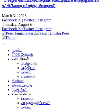
“அதிமுக கோட்டையை இடிக்க சம்மட்டியோடு காத்திருக்கிறார்” –
கட்சியினரை எச்சரித்த வேலுமணி
March 31, 2026
Facebook
X (Twitter)
Instagram
Thursday, August 6
Facebook
X (Twitter)
Instagram
முகப்பு
2026 தேர்தல்
செய்திகள்
தமிழ்நாடு
இந்தியா
உலகம்
வணிகம்
சினிமா
விளையாட்டு
ஆன்மீகம்
லைப்ஸ்டைல்
பயணம்
அழகுக்குறிப்புகள்
உணவு