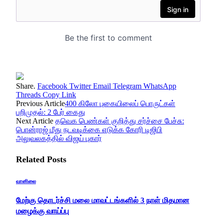
Share.
Facebook
Twitter
Email
Telegram
WhatsApp
Threads
Copy Link
Previous Article
400 கிலோ புகையிலைப் பொருட்கள்
பறிமுதல்: 2 பேர் கைது
Next Article
தவெக பெண்கள் குறித்து சர்ச்சை பேச்சு:
பொன்ராஜ் மீது நடவடிக்கை எடுக்க கோரி டிஜிபி
அலுவலகத்தில் விஜய் புகார்
Related
Posts
வானிலை
மேற்கு தொடர்ச்சி மலை மாவட்டங்களில் 3 நாள் மிதமான
மழைக்கு வாய்ப்பு