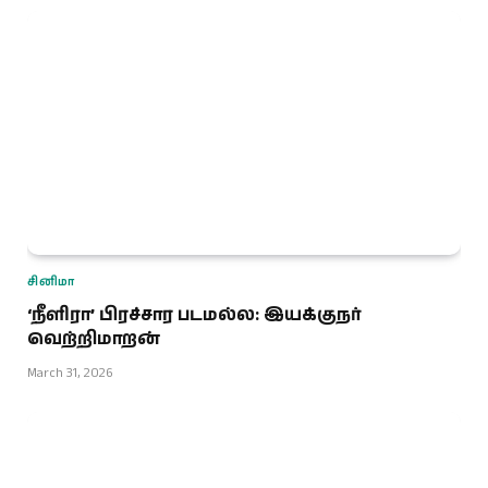
சினிமா
‘நீளிரா’ பிரச்சார படமல்ல: இயக்குநர்
வெற்றிமாறன்
March 31, 2026