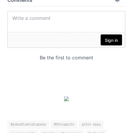
#pesuthamizhapesu
#thiruppchi
actor vijay