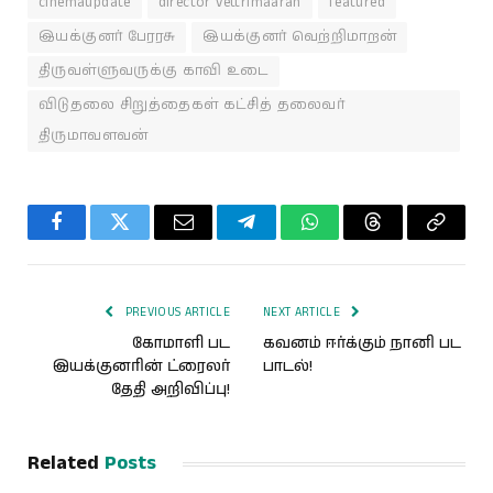
cinemaupdate
director vettrimaaran
featured
இயக்குனர் பேரரசு
இயக்குனர் வெற்றிமாறன்
திருவள்ளுவருக்கு காவி உடை
விடுதலை சிறுத்தைகள் கட்சித் தலைவர்
திருமாவளவன்
Facebook
Twitter
Email
Telegram
WhatsApp
Threads
Copy
Link
PREVIOUS ARTICLE
NEXT ARTICLE
கோமாளி பட
கவனம் ஈர்க்கும் நானி பட
இயக்குனரின் ட்ரைலர்
பாடல்!
தேதி அறிவிப்பு!
Related
Posts