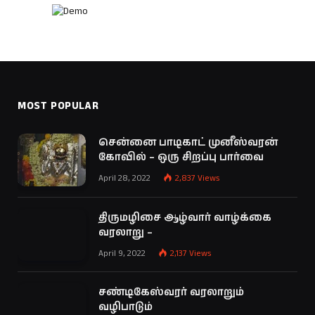
MOST POPULAR
சென்னை பாடிகாட் முனீஸ்வரன்
கோவில் – ஒரு சிறப்பு பார்வை
April 28, 2022
2,837
Views
திருமழிசை ஆழ்வார் வாழ்க்கை
வரலாறு –
April 9, 2022
2,137
Views
சண்டிகேஸ்வரர் வரலாறும்
வழிபாடும்