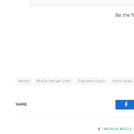
Kerela
Mullai Periyar Dam
Supreme court
tamil nadu
SHARE.
Fac
PREVIOUS ARTICLE