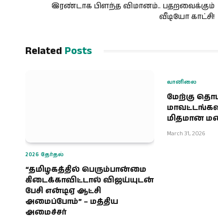
இரண்டாக பிளந்த விமானம்.. பதறவைக்கும்
வீடியோ காட்சி!
Related
Posts
வானிலை
மேற்கு தொட
மாவட்டங்களி
மிதமான மழை
March 31, 2026
2026 தேர்தல்
“தமிழகத்தில் பெரும்பான்மை
கிடைக்காவிட்டால் விஜய்யுடன்
பேசி என்டிஏ ஆட்சி
அமைப்போம்” – மத்திய
அமைச்சர்