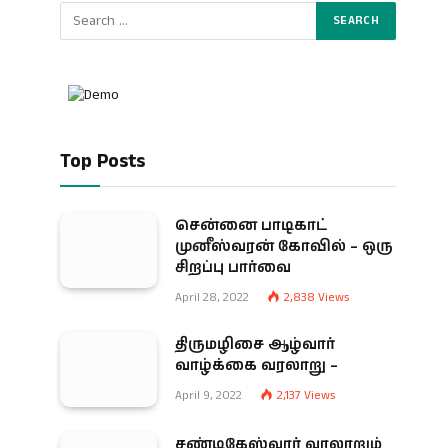
Top Posts
சென்னை பாடிகாட்
முனீஸ்வரன் கோவில் – ஒரு
சிறப்பு பார்வை
April 28, 2022
2,838
Views
திருமழிசை ஆழ்வார்
வாழ்க்கை வரலாறு –
April 9, 2022
2,137
Views
சண்டிகேஸ்வரர் வரலாறும்