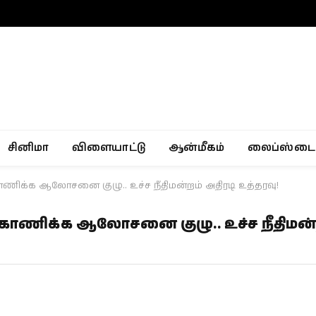
சினிமா
விளையாட்டு
ஆன்மீகம்
லைப்ஸ்டை
்க ஆலோசனை குழு.. உச்ச நீதிமன்றம் அதிரடி உத்தரவு!
ிக்க ஆலோசனை குழு.. உச்ச நீதிமன்ற