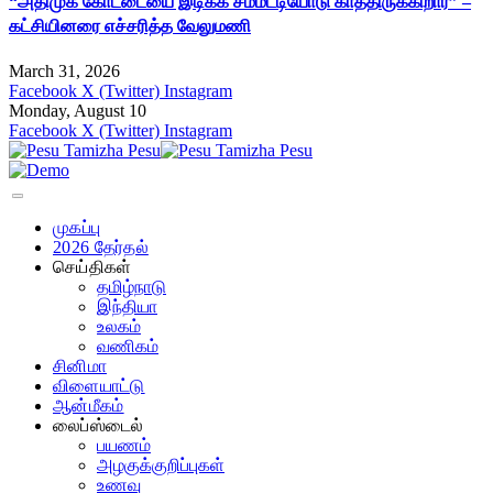
“அதிமுக கோட்டையை இடிக்க சம்மட்டியோடு காத்திருக்கிறார்” –
கட்சியினரை எச்சரித்த வேலுமணி
March 31, 2026
Facebook
X (Twitter)
Instagram
Monday, August 10
Facebook
X (Twitter)
Instagram
முகப்பு
2026 தேர்தல்
செய்திகள்
தமிழ்நாடு
இந்தியா
உலகம்
வணிகம்
சினிமா
விளையாட்டு
ஆன்மீகம்
லைப்ஸ்டைல்
பயணம்
அழகுக்குறிப்புகள்
உணவு