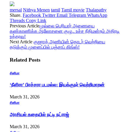
mersal
Nithya Menen
tamil
Tamil movie
Thalapathy
Share.
Facebook
Twitter
Email
Telegram
WhatsApp
Threads
Copy Link
Previous Article
முல்லை பெரியார் அணையை
கண்காணிக்க ஆலோசனை குழு.. உச்ச நீதிமன்றம் அதிரடி
உத்தரவு!
Next Article
குஜராத் அணியின் தொடர் வெற்றியை
தடுக்கும் முனைப்பில் பஞ்சாப் கிங்ஸ்!
Related
Posts
சினிமா
‘நீளிரா’ பிரச்சார படமல்ல: இயக்குநர் வெற்றிமாறன்
March 31, 2026
சினிமா
அரசியல் கதையில் நட்டி நட்ராஜ்
March 31, 2026