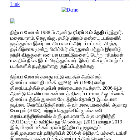
Link
நித்யா மேனன் 1988-ம் ஆண்டு
ஏப்ரல் 8-ம் தேதி
பிறந்தார்.
மலையாளம், தெலுங்கு, தமிழ் மற்றும் கன்னட படங்களில்
நடித்துள்ள இவர் பாடகியாகவும் அறியப்பட்டவர். சிறந்த
நடிப்பிற்காக மூன்று பிலிம்பேர் விருதுகள் மற்றும் இரண்டு
நந்தி விருதுகள் என பல பாராட்டுகளைப் பெற்று ரசிகர்கள்
மனதில் நீங்க இடம் பிடித்துள்ளார். இவர் 50-க்கும் மேற்பட்ட
படங்களில் நடித்துள்ளது குறிப்பிடத்தக்கது.
நித்யா மேனன் தனது எட்டு வயதில் ஆங்கிலத்
திரைப்படமான தி மங்கி ஹூ டூ மச் (1998) என்ற
திரைப்படத்தில் தபுவின் தங்கையாக நடித்தார். 2006 ஆம்
ஆண்டு வெளியான கன்னடத் திரைப்படமான 7 ஓ’ க்ளாக்
திரைப்படத்தில் துணை வேடத்தில் தோன்றி இயல்பான
நடிப்பை வெளிப்படுத்தினார். அவர் மலையாளத்தில் ஆகாஷ
கோபுரம் (2008), மற்றும் தெலுங்கில் முன்னணி
கதாப்பாத்திரங்களில் அறிமுகமானார். அல மாதிரிந்தி
(2011) மற்றும் தமிழில் நூற்றெண்பது (2011) மற்றும் 2019
இல், மிஷன் மங்கல் மூலம் இந்தியா முழுவதும்
அறிமுகமானவர்.
ஹிந்தியில் 2016-ல் அமிதாப் பச்சன், டாப்சீ
இணைந்து நடித்த பிங்க் திரைப்படத்தின் தெலுங்கு