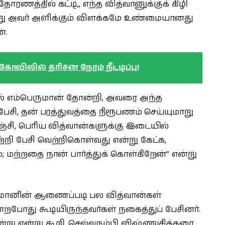
ரணத்தில் கட்டி,, எந்த வித்வானுக்குக் கிழி
று அவர் அளிக்கும் விளக்கமே உண்மையானது
்.
விலில் தரிசன நேரம் நீட்டிப்பு!
் எம்பெருமான் தோன்றி, அவரை அந்த
 பேசி, தன் பரத்துவத்தை நிரூபணம் செய்யுமாறு
்சி, பெரிய வித்வான்களுக்கு இடையில்
ற்றி பேசி வெற்றிகொள்வது என்று கேட்க,
்; மற்றதை நான் பார்த்துக் கொள்கிறேன்” என்று
ுமானின் ஆணைப்படி பல வித்வான்கள்
ன்றபோது கூடியிருந்தவர்கள் நகைத்துப் பேசினர்.
று என்று கூறி, செல்வநம்பி விஷ்ணுசித்தரை