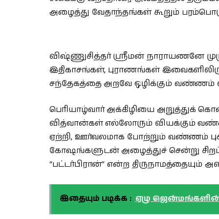
அழைத்து வேதாந்தங்கள் கூறும் பரம்பொரு
விஷ்ணுசித்தர் ஸ்ரீமன் நாராயணனே முழும
இதிகாசங்கள், புராணங்கள் இவைகளிலிர
சந்தேகத்தை அறவே ஒழிக்கும் வண்ணம் வ
பெரியாழ்வார் அக்கிழியை அறுத்துக் 
வித்வான்கள் எல்லோரும் வியக்கும் வண
ஏற்றி, ஊர்வலமாக போற்றும் வண்ணம் புக
கோஷங்களுடன் அழைத்துச் சென்று சிறப்ப
“பட்டர்பிரான்” என்ற திருநாமத்தையும் அளி
இதையும் படிக்க :
ஏழு ஜென்மங்களின்