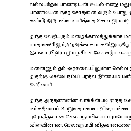
வல்லபதேவ பாண்டியன் கூடல் என்ற மதுர
பாண்டியன் நகர சோதனை வரும் போது ஒர
கண்டு ஒரு நல்ல வார்த்தை சொல்லும்படி க
அந்த வேதியரும்,மழைக்காலத்துக்காக மற்
மாதங்களிலும்,இரவுக்காகப்பகலிலும்,கிழ
இம்மையிலும் முயற்சிக்க வேண்டும் என
மன்னனும் தம் அரசவையிலுள்ள செல்வ நம
அதற்கு செல்வ நம்பி பரத்வ நிர்ணயம் 
கூறினார்.
அந்த அந்தணனின் வாக்கின்படி இந்த உ
நற்கதியைப் பெறுவதற்கான விஷயங்களை ஏ
புரோகிதனான செல்வநம்பியை பரம்பொருள
விளவினான். செல்வநம்பி வித்வான்களைக் 