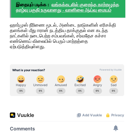
இதையும் படிக்க :
வங்கக்கடலில் குறைந்த காற்றழுத்த
தாழ்வு பகுதி உருவானது - வானிலை ஆய்வு மையம்
ஹார்முஸ் நீரிணை மூடல், அண்டை நாடுகளின் எரிசக்தி
தளங்கள் மீது ஈரான் நடத்திய தாக்குதல் என கடந்த
நாட்களில் நடைபெற்ற சம்பவங்கள், சர்வதேச கச்சா
எண்ணெய் விலையில் பெரும் மாற்றத்தை
ஏற்படுத்தியுள்ளது.