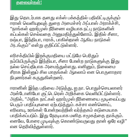
தலைவர்கள்!
இது தொடர்பாக தனது எக்ஸ் பக்கத்தில் பதிவிட்டிருக்கும்
ஈரான் வெளியுறவுத் துறை அமைச்சர் அப்பாஸ் அராக்ச்சி,
“நாங்கள் ஹார்முஸ் நீரிணை வழியாக நட்பு நாடுகளின்
கப்பல்கள் செல்வதை அனுமதித்துள்ளோம். இதில் சீனா,
ரஷ்யா, இந்தியா, ஈராக், பாகிஸ்தான் ஆகிய நாடுகள்
அடங்கும்” என்று குறிப்பிட்டுள்ளார்.
எரிசக்தியில் இறக்குமதியை மட்டுமே பெரிதும்
நம்பியிருக்கும் இந்தியா, சீனா போன்ற நாடுகளுக்கு இது
நல்ல செய்தியாக அமைந்துள்ளது. எனினும், நிலைமை
சீராக இன்னும் சில மாதங்கள் ஆகலாம் என பொருளாதார
நிபுணர்கள் கருதுகின்றனர்.
ஈரானின் இந்த பதிவை அடுத்து, ஐ.நா. பொதுச்செயலாளர்
அன்டோனியோ குட்டெரெஸ் அறிக்கை வெளியிட்டுள்ளார்.
அதில், “அதிக நாட்கள் ஹார்முஸ் நீரிணையை மூடிவைப்பது
பெரும் பாதிப்புகளை ஏற்படுத்தும். கச்சா எண்ணெய்,
எரிவாயு, உரங்கள் போன்றவற்றின் வர்த்தகம் கடுமையாக
பாதிக்கப்படும். இது நேரடியாக மனித சமூகத்தை தாக்கும்.
எனவே, போரை முடிவுக்கு கொண்டுவருவது தான் ஒரே வழி”
என தெரிவித்துள்ளார்.