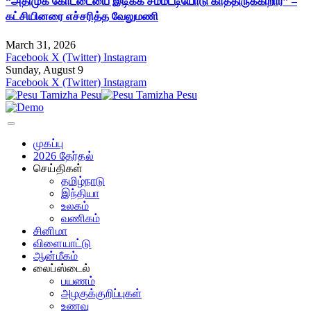
“அதிமுக கோட்டையை இடிக்க சம்மட்டியோடு காத்திருக்கிறார்” –
கட்சியினரை எச்சரித்த வேலுமணி
March 31, 2026
Facebook
X (Twitter)
Instagram
Sunday, August 9
Facebook
X (Twitter)
Instagram
முகப்பு
2026 தேர்தல்
செய்திகள்
தமிழ்நாடு
இந்தியா
உலகம்
வணிகம்
சினிமா
விளையாட்டு
ஆன்மீகம்
லைப்ஸ்டைல்
பயணம்
அழகுக்குறிப்புகள்
உணவு