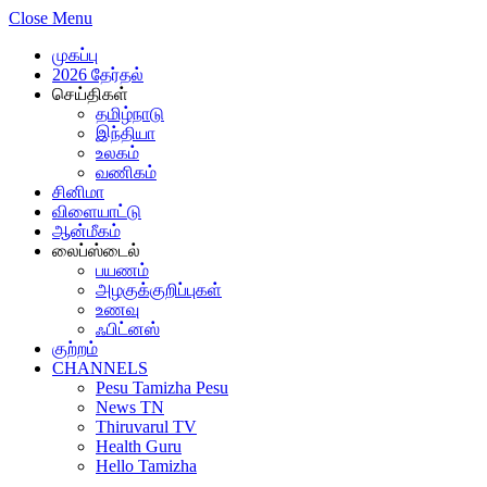
Close Menu
முகப்பு
2026 தேர்தல்
செய்திகள்
தமிழ்நாடு
இந்தியா
உலகம்
வணிகம்
சினிமா
விளையாட்டு
ஆன்மீகம்
லைப்ஸ்டைல்
பயணம்
அழகுக்குறிப்புகள்
உணவு
ஃபிட்னஸ்
குற்றம்
CHANNELS
Pesu Tamizha Pesu
News TN
Thiruvarul TV
Health Guru
Hello Tamizha