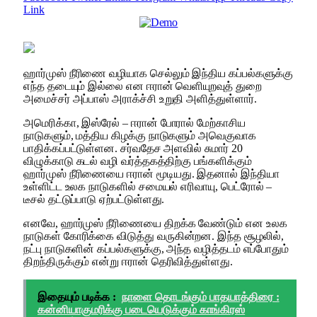
Link
ஹார்முஸ் நீரிணை வழியாக செல்லும் இந்திய கப்பல்களுக்கு
எந்த தடையும் இல்லை என ஈரான் வெளியுறவுத் துறை
அமைச்சர் அப்பாஸ் அராக்ச்சி உறுதி அளித்துள்ளார்.
அமெரிக்கா, இஸ்ரேல் – ஈரான் போரால் மேற்காசிய
நாடுகளும், மத்திய கிழக்கு நாடுகளும் அவெகுவாக
பாதிக்கப்பட்டுள்ளன. சர்வதேச அளவில் சுமார் 20
விழுக்காடு கடல் வழி வர்த்தகத்திற்கு பங்களிக்கும்
ஹார்முஸ் நீரிணையை ஈரான் மூடியது. இதனால் இந்தியா
உள்ளிட்ட உலக நாடுகளில் சமையல் எரிவாயு, பெட்ரோல் –
டீசல் தட்டுப்பாடு ஏற்பட்டுள்ளது.
எனவே, ஹார்முஸ் நீரிணையை திறக்க வேண்டும் என உலக
நாடுகள் கோரிக்கை விடுத்து வருகின்றன. இந்த சூழலில்,
நட்பு நாடுகளின் கப்பல்களுக்கு, அந்த வழித்தடம் எப்போதும்
திறந்திருக்கும் என்று ஈரான் தெரிவித்துள்ளது.
இதையும் படிக்க :
நாளை தொடங்கும் பாதயாத்திரை :
கன்னியாகுமரிக்கு படையெடுக்கும் காங்கிரஸ்