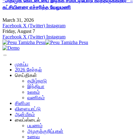
“அதிமுக கோட்டையை இடிக்க சம்மட்டியோடு காத்திருக்கிறார்” –
கட்சியினரை எச்சரித்த வேலுமணி
March 31, 2026
Facebook
X (Twitter)
Instagram
Friday, August 7
Facebook
X (Twitter)
Instagram
முகப்பு
2026 தேர்தல்
செய்திகள்
தமிழ்நாடு
இந்தியா
உலகம்
வணிகம்
சினிமா
விளையாட்டு
ஆன்மீகம்
லைப்ஸ்டைல்
பயணம்
அழகுக்குறிப்புகள்
உணவு