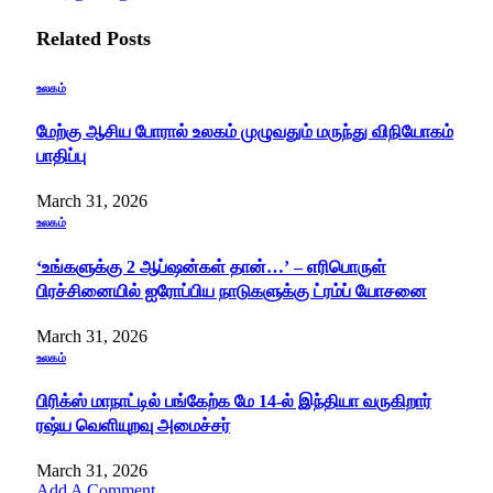
Related
Posts
உலகம்
மேற்கு ஆசிய போரால் உலகம் முழுவதும் மருந்து விநியோகம்
பாதிப்பு
March 31, 2026
உலகம்
‘உங்களுக்கு 2 ஆப்ஷன்கள் தான்…’ – எரிபொருள்
பிரச்சினையில் ஐரோப்பிய நாடுகளுக்கு ட்ரம்ப் யோசனை
March 31, 2026
உலகம்
பிரிக்ஸ் மாநாட்டில் பங்கேற்க மே 14-ல் இந்தியா வருகிறார்
ரஷ்ய வெளியுறவு அமைச்சர்
March 31, 2026
Add A Comment