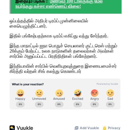
இதையும் படிக்க :
மீண்டும் 100 டாலருக்கு மேல்
உயர்ந்தது கச்சா எண்ணெய் விலை!
ஒப்பந்தத்தில் அதிபர் டிரம்ப் முன்னிலையில்
கையெழுத்திட்டனர்.
இதில் பங்கேற்பதற்காக டிரம்ப் எகிப்து வந்து சேர்ந்தார்.
இந்த மாநாட்டில் ஐநா பொதுச் செயலாளர் குட்டரெஸ் மற்றும்
20க்கும் மேற்பட்ட உலக நாடுகளின் தலைவர்கள் அவர்கள்
சார்பில் அனுப்பப்பட்ட பிரதிநிதிகள் பங்கேற்றனர்.
இந்தியாவின் சார்பில் வெளியுறவுத்துறை இணையமைச்சர்
கிர்த்தி வர்தன் சிங் கலந்து கொண்டார்