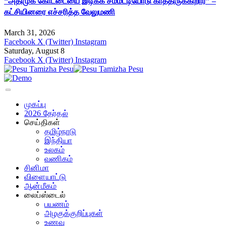
“அதிமுக கோட்டையை இடிக்க சம்மட்டியோடு காத்திருக்கிறார்” –
கட்சியினரை எச்சரித்த வேலுமணி
March 31, 2026
Facebook
X (Twitter)
Instagram
Saturday, August 8
Facebook
X (Twitter)
Instagram
முகப்பு
2026 தேர்தல்
செய்திகள்
தமிழ்நாடு
இந்தியா
உலகம்
வணிகம்
சினிமா
விளையாட்டு
ஆன்மீகம்
லைப்ஸ்டைல்
பயணம்
அழகுக்குறிப்புகள்
உணவு