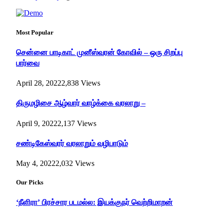
Most Popular
சென்னை பாடிகாட் முனீஸ்வரன் கோவில் – ஒரு சிறப்பு
பார்வை
April 28, 2022
2,838
Views
திருமழிசை ஆழ்வார் வாழ்க்கை வரலாறு –
April 9, 2022
2,137
Views
சண்டிகேஸ்வரர் வரலாறும் வழிபாடும்
May 4, 2022
2,032
Views
Our Picks
‘நீளிரா’ பிரச்சார படமல்ல: இயக்குநர் வெற்றிமாறன்