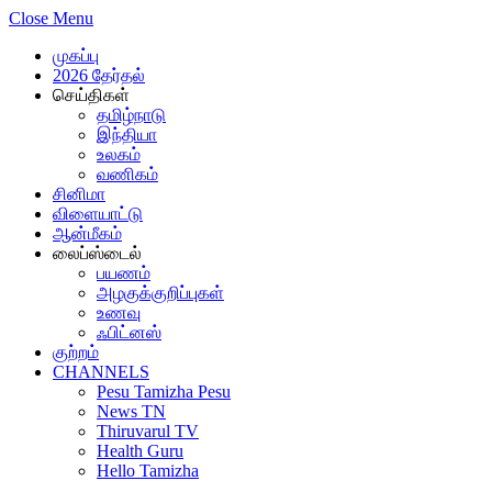
Close Menu
முகப்பு
2026 தேர்தல்
செய்திகள்
தமிழ்நாடு
இந்தியா
உலகம்
வணிகம்
சினிமா
விளையாட்டு
ஆன்மீகம்
லைப்ஸ்டைல்
பயணம்
அழகுக்குறிப்புகள்
உணவு
ஃபிட்னஸ்
குற்றம்
CHANNELS
Pesu Tamizha Pesu
News TN
Thiruvarul TV
Health Guru
Hello Tamizha