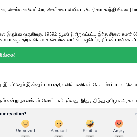
ருந்து வருகிறது. 1959ம் ஆண்டு நிறுவப்பட்ட இந்த சிலை சுமார் 
ிலையானது தற்காலிகமாக சென்னையின் புகழ்பெற்ற ரிப்பன் மாளிகையி
றிக்கை!
து. இருப்பினும் இன்னும் பல பகுதிகளில் பணிகள் தொடங்கப்படாத நி
டும் என்று தகவல்கள் வெளியாகியுள்ளது. இதுகுறித்து தமிழக அரசு சார்ப