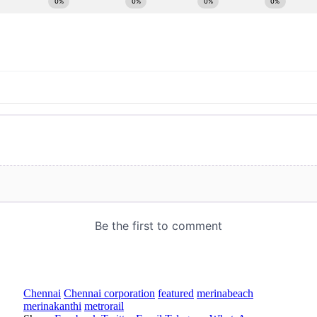
Chennai
Chennai corporation
featured
merinabeach
merinakanthi
metrorail