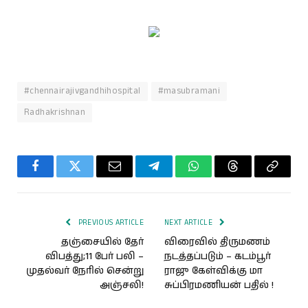
#chennairajivgandhihospital
#masubramani
Radhakrishnan
Facebook
Twitter
Email
Telegram
WhatsApp
Threads
Copy
Link
PREVIOUS ARTICLE
NEXT ARTICLE
தஞ்சையில் தேர்
விரைவில் திருமணம்
விபத்து;11 பேர் பலி –
நடத்தப்படும் – கடம்பூர்
முதல்வர் நேரில் சென்று
ராஜு கேள்விக்கு மா
அஞ்சலி!
சுப்பிரமணியன் பதில் !