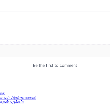
ink
– விளாசும் அண்ணாமலை!
ுகன் உருக்கம்!