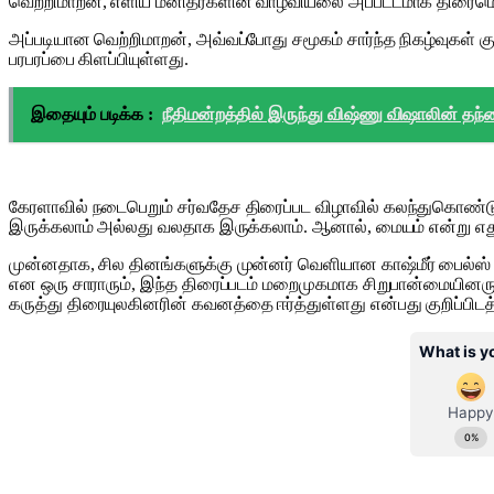
வெற்றிமாறன், எளிய மனிதர்களின் வாழ்வியலை அப்பட்டமாக திரைமொழி
அப்படியான வெற்றிமாறன், அவ்வப்போது சமூகம் சார்ந்த நிகழ்வுகள் கு
பரபரப்பை கிளப்பியுள்ளது.
இதையும் படிக்க :
நீதிமன்றத்தில் இருந்து விஷ்ணு விஷாலின் தந்தை
கேரளாவில் நடைபெறும் சர்வதேச திரைப்பட விழாவில் கலந்துகொண்டு 
இருக்கலாம் அல்லது வலதாக இருக்கலாம். ஆனால், மையம் என்று எதுவு
முன்னதாக, சில தினங்களுக்கு முன்னர் வெளியான காஷ்மீர் பைல்ஸ் திர
என ஒரு சாராரும், இந்த திரைப்படம் மறைமுகமாக சிறுபான்மையினரு
கருத்து திரையுலகினரின் கவனத்தை ஈர்த்துள்ளது என்பது குறிப்பிடத