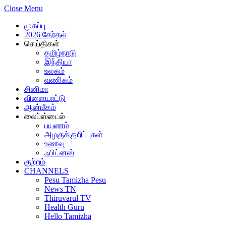
Close Menu
முகப்பு
2026 தேர்தல்
செய்திகள்
தமிழ்நாடு
இந்தியா
உலகம்
வணிகம்
சினிமா
விளையாட்டு
ஆன்மீகம்
லைப்ஸ்டைல்
பயணம்
அழகுக்குறிப்புகள்
உணவு
ஃபிட்னஸ்
குற்றம்
CHANNELS
Pesu Tamizha Pesu
News TN
Thiruvarul TV
Health Guru
Hello Tamizha