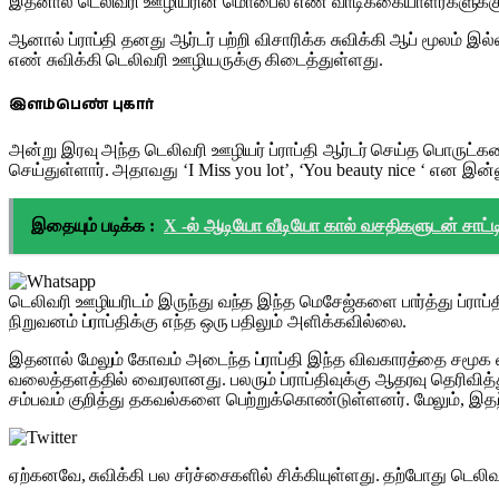
இதனால் டெலிவரி ஊழியரின் மொபைல் எண் வாடிக்கையாளர்களுக்கும
ஆனால் ப்ராப்தி தனது ஆர்டர் பற்றி விசாரிக்க சுவிக்கி ஆப் மூலம்
எண் சுவிக்கி டெலிவரி ஊழியருக்கு கிடைத்துள்ளது.
இளம்பெண் புகார்
அன்று இரவு அந்த டெலிவரி ஊழியர் ப்ராப்தி ஆர்டர் செய்த பொருட்கள
செய்துள்ளார். அதாவது ‘I Miss you lot’, ‘You beauty nice ‘ என இன
இதையும் படிக்க :
X -ல் ஆடியோ வீடியோ கால் வசதிகளுடன் சாட்டி
டெலிவரி ஊழியரிடம் இருந்து வந்த இந்த மெசேஜ்களை பார்த்து ப்ராப்தி
நிறுவனம் ப்ராப்திக்கு எந்த ஒரு பதிலும் அளிக்கவில்லை.
இதனால் மேலும் கோவம் அடைந்த ப்ராப்தி இந்த விவகாரத்தை சமூக வலை
வலைத்தளத்தில் வைரலானது. பலரும் ப்ராப்திவுக்கு ஆதரவு தெரிவித்
சம்பவம் குறித்து தகவல்களை பெற்றுக்கொண்டுள்ளனர். மேலும், இதற்
ஏற்கனவே, சுவிக்கி பல சர்ச்சைகளில் சிக்கியுள்ளது. தற்போது டெலிவர