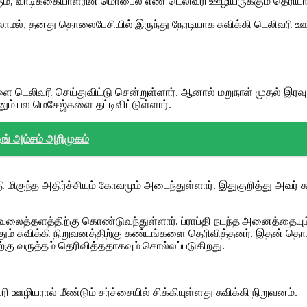
், வாடிக்கையாளரின் மொபைல் எண் டெலிவரி ஊழியருக்கும் தெரியா
 இல்லாமல், தனது தொலைபேசியில் இருந்து நேரடியாக சுவிக்கி டெலிவரி 
ை டெலிவரி செய்துவிட்டு சென்றுள்ளார். ஆனால் மறுநாள் முதல் இரவு ந
்னும் பல மெசேஜ்களை தட்டிவிட்டுள்ளார்.
ங் அம்சம் அறிமுகம்
 மிகுந்த அதிர்ச்சியும் கோவமும் அடைந்துள்ளார். இதுகுறித்து அவர் சு
த்தளத்திற்கு கொண்டுவந்துள்ளார். ப்ராப்தி நடந்த அனைத்தையும் தனத
தும் சுவிக்கி நிறுவனத்திற்கு கண்டங்களை தெரிவித்தனர். இதன் தொட
கு வருத்தம் தெரிவித்ததாகவும் சொல்லப்படுகிறது.
ி ஊழியரால் மீண்டும் சர்ச்சையில் சிக்கியுள்ளது சுவிக்கி நிறுவனம்.