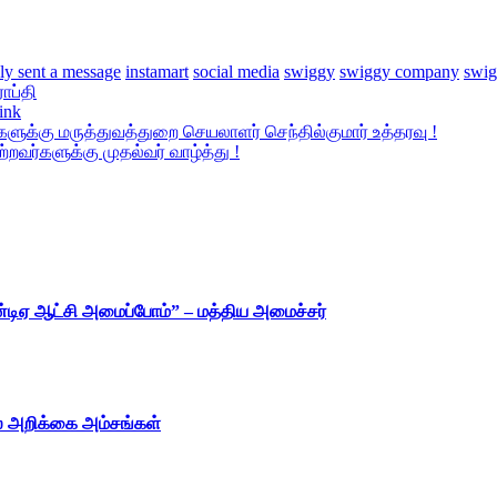
ely sent a message
instamart
social media
swiggy
swiggy company
swig
ராப்தி
ink
ளுக்கு மருத்துவத்துறை செயலாளர் செந்தில்குமார் உத்தரவு !
்றவர்களுக்கு முதல்வர் வாழ்த்து !
என்டிஏ ஆட்சி அமைப்போம்” – மத்திய அமைச்சர்
ல் அறிக்கை அம்சங்கள்