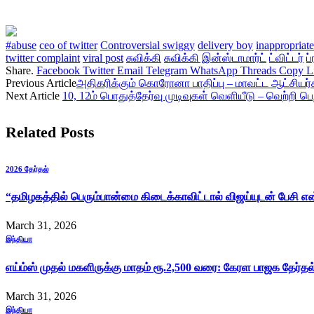
#abuse
ceo of twitter
Controversial swiggy
delivery boy
inappropriat
twitter complaint
viral post
சுவிக்கி
சுவிக்கி இன்ஸ்டாமார்ட்
ட்விட்டர்
ப்
Share.
Facebook
Twitter
Email
Telegram
WhatsApp
Threads
Copy L
Previous Article
அதிகரிக்கும் கொரோனா பாதிப்பு – மாவட்ட ஆட்சியர்க
Next Article
10, 12ம் பொதுத்தேர்வு முடிவுகள் வெளியீடு – வெற்றி பெற
Related
Posts
2026 தேர்தல்
“தமிழகத்தில் பெரும்பான்மை கிடைக்காவிட்டால் விஜய்யுடன் பேசி 
March 31, 2026
இந்தியா
எய்ம்ஸ் முதல் மகளிருக்கு மாதம் ரூ.2,500 வரை: கேரள பாஜக தேர்த
March 31, 2026
இந்தியா