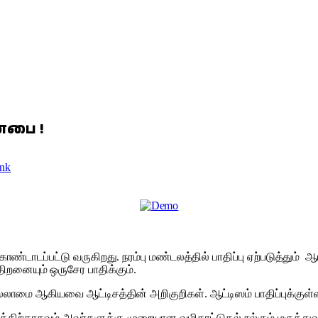
ன்பை !
nk
டாடப்பட்டு வருகிறது. நரம்பு மண்டலத்தில் பாதிப்பு ஏற்படுத்தும் ஆட்
ிறனையும் ஒருசேர பாதிக்கும்.
சி இல்லாமை ஆகியவை ஆட்டிசத்தின் அறிகுறிகள். ஆட்டிஸம் பாதிப்புக்கு
்றத்திற்காகவும் அவர்களுக்கு முறையான வழிகாட்டுதல் நல்கும் மருத்த