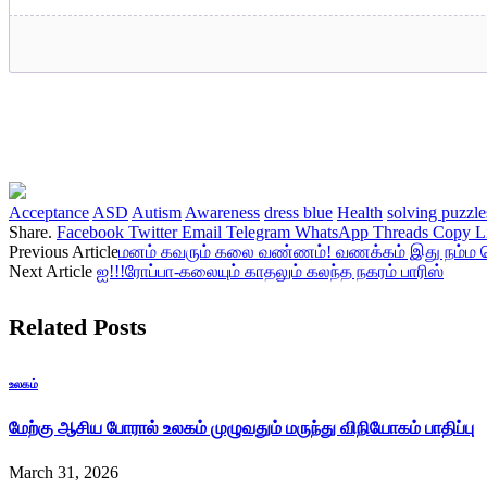
Acceptance
ASD
Autism
Awareness
dress blue
Health
solving puzzle
Share.
Facebook
Twitter
Email
Telegram
WhatsApp
Threads
Copy L
Previous Article
மனம் கவரும் கலை வண்ணம்! வணக்கம் இது நம்ம
Next Article
ஐ!!!ரோப்பா-கலையும் காதலும் கலந்த நகரம் பாரிஸ்
Related
Posts
உலகம்
மேற்கு ஆசிய போரால் உலகம் முழுவதும் மருந்து விநியோகம் பாதிப்பு
March 31, 2026