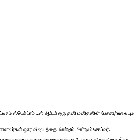
டிசம் ஸ்பெக்ட்ரம் டிஸ் ஆர்டர் ஒரு தனி மனிதனின் பேச்சாற்றலையும்
ள்ளானவர்கள் ஒரே விஷயத்தை மீண்டும் மீண்டும் செய்வர்.
ுவ உலகத்தையும் தன்னார்வலர்களையும் போற்றும் விதத்திலும் இந்த