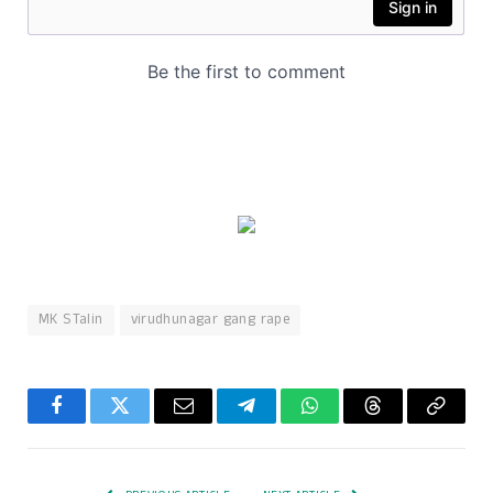
MK STalin
virudhunagar gang rape
Facebook
Twitter
Email
Telegram
WhatsApp
Threads
Copy
Link