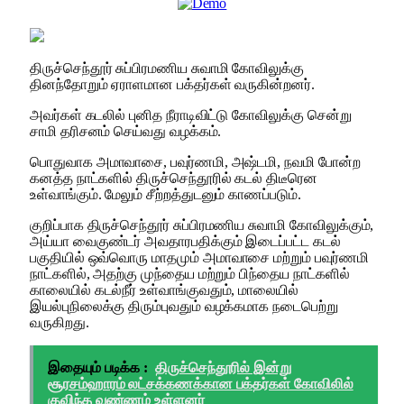
திருச்செந்தூர் சுப்பிரமணிய சுவாமி கோவிலுக்கு
தினந்தோறும் ஏராளமான பக்தர்கள் வருகின்றனர்.
அவர்கள் கடலில் புனித நீராடிவிட்டு கோவிலுக்கு சென்று
சாமி தரிசனம் செய்வது வழக்கம்.
பொதுவாக அமாவாசை, பவுர்ணமி, அஷ்டமி, நவமி போன்ற
கனத்த நாட்களில் திருச்செந்தூரில் கடல் திடீரென
உள்வாங்கும். மேலும் சீற்றத்துடனும் காணப்படும்.
குறிப்பாக திருச்செந்தூர் சுப்பிரமணிய சுவாமி கோவிலுக்கும்,
அய்யா வைகுண்டர் அவதாரபதிக்கும் இடைப்பட்ட கடல்
பகுதியில் ஒவ்வொரு மாதமும் அமாவாசை மற்றும் பவுர்ணமி
நாட்களில், அதற்கு முந்தைய மற்றும் பிந்தைய நாட்களில்
காலையில் கடல்நீர் உள்வாங்குவதும், மாலையில்
இயல்புநிலைக்கு திரும்புவதும் வழக்கமாக நடைபெற்று
வருகிறது.
இதையும் படிக்க :
திருச்செந்தூரில் இன்று
சூரசம்ஹாரம் லட்சக்கணக்கான பக்தர்கள் கோவிலில்
குவிந்த வண்ணம் உள்ளனர்