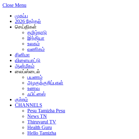
Close Menu
முகப்பு
2026 தேர்தல்
செய்திகள்
தமிழ்நாடு
இந்தியா
உலகம்
வணிகம்
சினிமா
விளையாட்டு
ஆன்மீகம்
லைப்ஸ்டைல்
பயணம்
அழகுக்குறிப்புகள்
உணவு
ஃபிட்னஸ்
குற்றம்
CHANNELS
Pesu Tamizha Pesu
News TN
Thiruvarul TV
Health Guru
Hello Tamizha