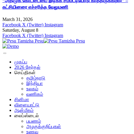
“அதிமுக கோட்டையை இடிக்க சம்மட்டியோடு காத்திருக்கிறார்” –
கட்சியினரை எச்சரித்த வேலுமணி
March 31, 2026
Facebook
X (Twitter)
Instagram
Saturday, August 8
Facebook
X (Twitter)
Instagram
முகப்பு
2026 தேர்தல்
செய்திகள்
தமிழ்நாடு
இந்தியா
உலகம்
வணிகம்
சினிமா
விளையாட்டு
ஆன்மீகம்
லைப்ஸ்டைல்
பயணம்
அழகுக்குறிப்புகள்
உணவு