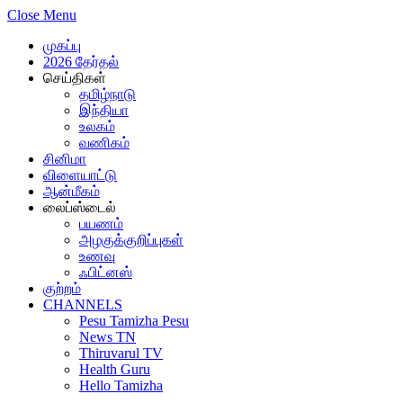
Close Menu
முகப்பு
2026 தேர்தல்
செய்திகள்
தமிழ்நாடு
இந்தியா
உலகம்
வணிகம்
சினிமா
விளையாட்டு
ஆன்மீகம்
லைப்ஸ்டைல்
பயணம்
அழகுக்குறிப்புகள்
உணவு
ஃபிட்னஸ்
குற்றம்
CHANNELS
Pesu Tamizha Pesu
News TN
Thiruvarul TV
Health Guru
Hello Tamizha