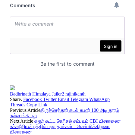
Badhrinath
Himalaya
Jailer2
rajinikanth
Share.
Facebook
Twitter
Email
Telegram
WhatsApp
Threads
Copy Link
Previous Article
திருச்செந்தூர் கடல் சுமார் 100 அடி தூரம்
உள்வாங்கியது
Next Article
கரூர் கூட்ட நெரிசல் சம்பவம் CBI விசாரணை
உச்சநீதிமன்றத்தில் மனு தாக்கல் – வெள்ளிக்கிழமை
விசாரணை