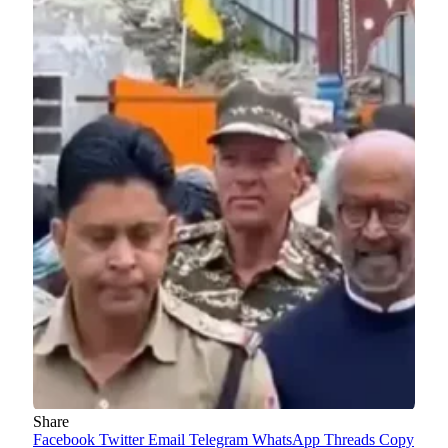
Share
Facebook
Twitter
Email
Telegram
WhatsApp
Threads
Copy