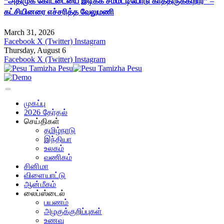
“அதிமுக கோட்டையை இடிக்க சம்மட்டியோடு காத்திருக்கிறார்” –
கட்சியினரை எச்சரித்த வேலுமணி
March 31, 2026
Facebook
X (Twitter)
Instagram
Thursday, August 6
Facebook
X (Twitter)
Instagram
முகப்பு
2026 தேர்தல்
செய்திகள்
தமிழ்நாடு
இந்தியா
உலகம்
வணிகம்
சினிமா
விளையாட்டு
ஆன்மீகம்
லைப்ஸ்டைல்
பயணம்
அழகுக்குறிப்புகள்
உணவு