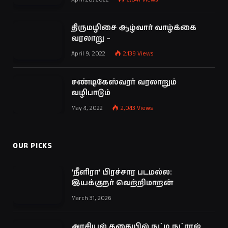
திருமழிசை ஆழ்வார் வாழ்க்கை
வரலாறு –
April 9, 2022
2,139
Views
சண்டிகேஸ்வரர் வரலாறும்
வழிபாடும்
May 4, 2022
2,043
Views
OUR PICKS
‘நீளிரா’ பிரச்சார படமல்ல:
இயக்குநர் வெற்றிமாறன்
March 31, 2026
அரசியல் கதையில் நட்டி நட்ராஜ்