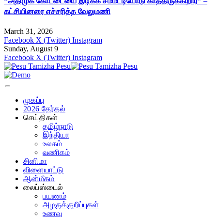
“அதிமுக கோட்டையை இடிக்க சம்மட்டியோடு காத்திருக்கிறார்” –
கட்சியினரை எச்சரித்த வேலுமணி
March 31, 2026
Facebook
X (Twitter)
Instagram
Sunday, August 9
Facebook
X (Twitter)
Instagram
முகப்பு
2026 தேர்தல்
செய்திகள்
தமிழ்நாடு
இந்தியா
உலகம்
வணிகம்
சினிமா
விளையாட்டு
ஆன்மீகம்
லைப்ஸ்டைல்
பயணம்
அழகுக்குறிப்புகள்
உணவு