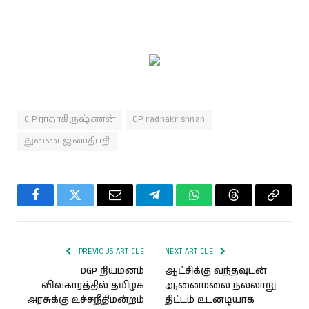
C.P.ராதாகிருஷ்ணன்
CP radhakrishnan
துணை ஜனாதிபதி
Facebook
Twitter
Email
Telegram
WhatsApp
Threads
Copy
Link
PREVIOUS ARTICLE
NEXT ARTICLE
DGP நியமனம்
ஆட்சிக்கு வந்தவுடன்
விவகாரத்தில் தமிழக
ஆனைமலை நல்லாறு
அரசுக்கு உச்சநீதிமன்றம்
திட்டம் உடனடியாக