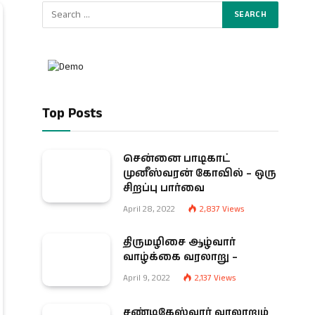
Top Posts
சென்னை பாடிகாட்
முனீஸ்வரன் கோவில் – ஒரு
சிறப்பு பார்வை
April 28, 2022
2,837
Views
திருமழிசை ஆழ்வார்
வாழ்க்கை வரலாறு –
April 9, 2022
2,137
Views
சண்டிகேஸ்வரர் வரலாறும்