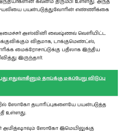
இந்தியர்களின் கவனம் திரும்பி உள்ளது. அந்த
 செயலியை பயன்படுத்துவோரின் எண்ணிக்கை
ிய அமைச்சர் அஸ்வினி வைஷ்ணவ் வெளியிட்ட
குவிக்கும் விதமாக, டாக்குமெண்ட்ஸ்,
ாரிக்க மைக்ரோசாப்டுக்கு பதிலாக இந்திய
்து இருந்தார்.
ு எதுவாகினும் தாய்க்கு மகப்பேறு விடுப்பு
்தில் ஸோகோ தயாரிப்புகளையே பயன்படுத்த
தி உள்ளது.
ர் அமித்ஷாவும் ஸோகோ இமெயிலுக்கு