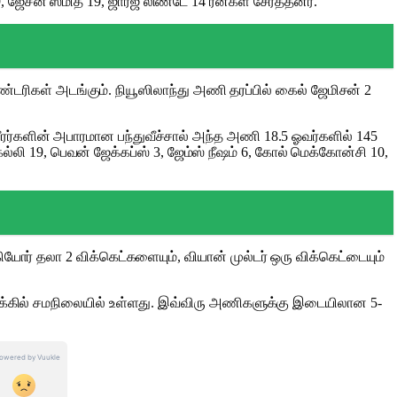
 ஜேசன் ஸ்மித் 19, ஜார்ஜ் லிண்டே 14 ரன்​கள் சேர்த்​தனர்.
பவுண்​டரி​கள் அடங்​கும். நியூஸிலாந்து அணி தரப்​பில் கைல் ஜேமிசன் 2
​களின் அபார​மான பந்​து​வீச்​சால் அந்த அணி 18.5 ஓவர்​களில் 145
 கெல்லி 19, பெவன் ஜேக்​கப்ஸ் 3, ஜேம்ஸ் நீஷம் 6, கோல் மெக்​கோன்சி 10,
ியோர் தலா 2 விக்கெட்களையும், வியான் முல்​டர் ஒரு விக்​கெட்​டை​யும்
்​கில்​ சமநிலை​யில்​ உள்​ளது. இவ்விரு அணி​களுக்​கு இடையி​லான 5-