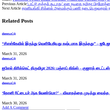
Previous Article
​‘டாட்டூ குத்​தக் கூடாது’ என நடிகை நமிதா பிரமோத
Next Article
தானியங்கி சிக்னல் அமைக்கும் பணி நடைபெறுவதால் ந
Related
Posts
விளையாட்டு
“சிஎஸ்கேவில் இருந்து வெளியேறியது கஷ்டமாக இருந்தது” – ஜட
March 31, 2026
விளையாட்டு
ஐபிஎல் கிரிக்கெட் திருவிழா 2026: பஞ்சாப் கிங்ஸ் – குஜராத் டைட்ட
March 31, 2026
விளையாட்டு
‘தோனி ரிட்டையர் ஆக வேண்டுமா?’ – விவாதத்தை முடித்து வைத்த
March 30, 2026
Add A Comment