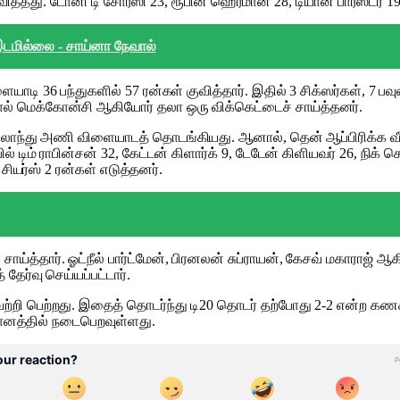
வித்​தது. டோனி டி சோர்ஸி 23, ரூபின் ஹெர்​மான் 28, டியான் பாரஸ்டர் 19,
 இடமில்லை - சாய்னா நேவால்
ளை​யாடி 36 பந்​துகளில் 57 ரன்​கள் குவித்தார். இதில் 3 சிக்​ஸர்​கள், 7 
, கோல் மெக்​கோன்சி ஆகியோர் தலா ஒரு விக்கெட்​டைச் சாய்த்​தனர்.
ிலாந்து அணி விளை​யாடத் தொடங்​கியது. ஆனால், தென் ஆப்​பிரிக்க வீரர்
் டிம் ராபின்​சன் 32, கேட்​டன் கிளார்க் 9, டேடேன் கிளிய​வர் 26, நிக்
ியர்ஸ் 2 ரன்​கள் எடுத்​தனர்.
ய்த்​தார். ஓட்​நீல் பார்ட்​மேன், பிரனலன் சுப்ராயன், கேசவ் மகா​ராஜ் ஆக
ர்வு செய்​யப்​பட்​டார்.
ற்றி பெற்​றது. இதைத் தொடர்ந்து டி20 தொடர்​ தற்​போது 2-2 என்​ற கணக
 மைதானத்தில்​ நடைபெறவுள்​ளது.