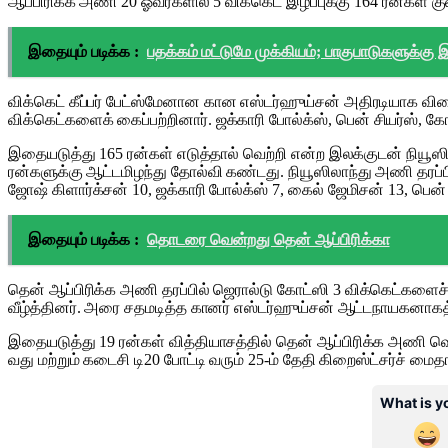
ஆப்​பிரிக்க அணி 20 ஓவர்​களில் 5 விக்​கெட் இழப்​புக்கு 164 ரன்கள் கு
இதையும் படிக்க :
பதக்கம் மட்டுமே முக்கியம்; பாகுபாடுகளுக்கு
விக்​கெட் கீப்​பர் பேட்​ஸ்​மே​னான கான எஸ்​டர்​ஹுய்​சன் அதிரடி​யாக வி
விக்​கெட்​களைக் கைப்​பற்​றி​னார். ஜக்​காரி போல்க்​ஸ், பென் சியர்ஸ்
இதையடுத்து 165 ரன்​கள் எடுத்​தால் வெற்றி என்ற இலக்​குடன் நியூஸ
ரன்​களுக்கு ஆட்​ட​மிழந்து தோல்வி கண்​டது. நியூஸிலாந்து அணி தரப்​பில
ஜோஷ் கிளார்க்​சன் 10, ஜக்​காரி போல்க்ஸ் 7, கைல் ஜேமிசன் 13, பென் ச
இதையும் படிக்க :
தொடரை வென்றது தென் ஆப்பிரிக்கா
தென் ஆப்​பிரிக்க அணி தரப்​பில் ஜெரால்டு கோட்ஸி 3 விக்கெட்​களைச் சா
வீழ்த்​தினர். அரை சதமடித்த கானர் எஸ்​டர்​ஹுய்​சன் ஆட்​ட​நாயக​னாகத் தே
இதையடுத்து 19 ரன்​கள் வித்​தி​யாசத்​தில் தென் ஆப்​பிரிக்க அணி வெ
வது மற்​றும்​ கடைசி டி20 போட்​டி வரும்​ 25-ம்​ தே​தி கிறைஸ்​ட்​சர்​ச்​