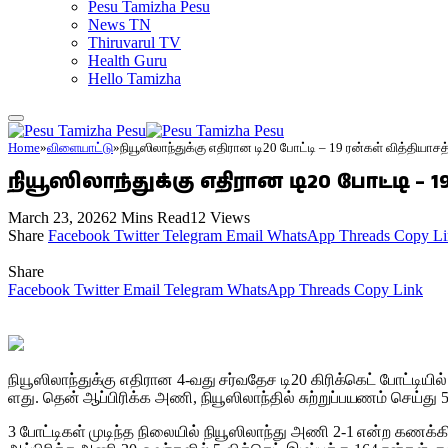
Pesu Tamizha Pesu
News TN
Thiruvarul TV
Health Guru
Hello Tamizha
Home
»
விளையாட்டு
»
நியூஸிலாந்​துக்கு எதி​ரான டி20 போட்டி – 19 ரன்​கள் வித்தியாச
நியூஸிலாந்​துக்கு எதி​ரான டி20 போட்டி – 
March 23, 2026
2 Mins Read
12
Views
Share
Facebook
Twitter
Telegram
Email
WhatsApp
Threads
Copy Li
Share
Facebook
Twitter
Email
Telegram
WhatsApp
Threads
Copy Link
நியூஸிலாந்​துக்கு எதி​ரான 4-வது சர்​வ​தேச டி20 கிரிக்​கெட் போட்​டி
ளது. தென் ஆப்​பிரிக்க அணி, நியூஸிலாந்​தில் சுற்​றுப்​பயணம் செய்த
3 போட்​டிகள் முடிந்த நிலை​யில் நியூஸிலாந்து அணி 2-1 என்ற கணக்​கி