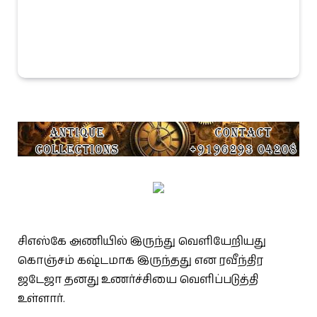
சிஎஸ்கே அணியில் இருந்து வெளியேறியது
கொஞ்சம் கஷ்டமாக இருந்தது என ரவீந்திர
ஜடேஜா தனது உணர்ச்சியை வெளிப்படுத்தி
உள்ளார்.