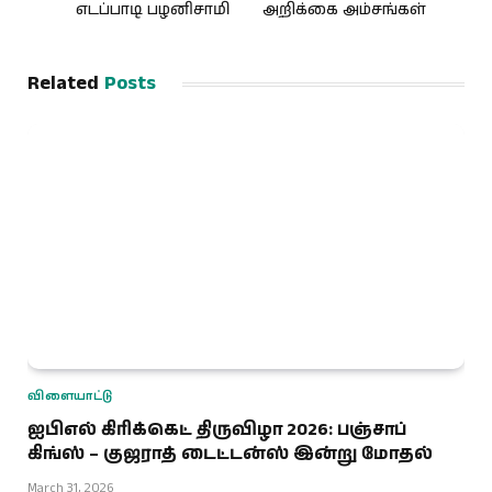
எடப்பாடி பழனிசாமி
அறிக்கை அம்சங்கள்
Related
Posts
விளையாட்டு
ஐபிஎல் கிரிக்கெட் திருவிழா 2026: பஞ்சாப்
கிங்ஸ் – குஜராத் டைட்டன்ஸ் இன்று மோதல்
March 31, 2026