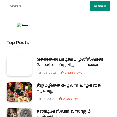
Top Posts
சென்னை பாடிகாட் முனீஸ்வரன்
கோவில் – ஒரு சிறப்பு பார்வை
April 28, 2022
2,838
Views
திருமழிசை ஆழ்வார் வாழ்க்கை
வரலாறு –
April 9, 2022
2,138
Views
சண்டிகேஸ்வரர் வரலாறும்
வழிபாடும்