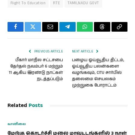
Right To Education
RTE
TAMILNADU GOVT
Facebook
Twitter
Email
Telegram
WhatsApp
Threads
Copy
Link
PREVIOUS ARTICLE
NEXT ARTICLE
பீகார் மாநில சட்டசபை
பழைய ஓய்வூதிய திட்டம்,
தேர்தல் நவம்பர் 6 மற்றும்
ஓய்வூதிய பலன்களை
11 ஆகிய இரண்டு நாட்கள்
வழங்கவும், CITU சார்பில்
நடத்தப்படும்
தலைமை செயலகம்
முற்றுகை போராட்டம்
Related
Posts
வானிலை
மேற்கு தொடர்ச்சி மலை மாவட்டங்களில் 3 நாள்