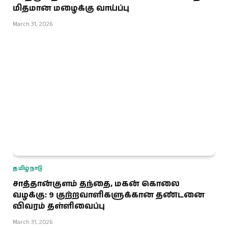
மிதமான மழைக்கு வாய்ப்பு
March 31, 2026
தமிழ்நாடு
சாத்தான்குளம் தந்தை, மகன் கொலை
வழக்கு: 9 குற்றவாளிகளுக்கான தண்டனை
விவரம் தள்ளிவைப்பு
March 31, 2026