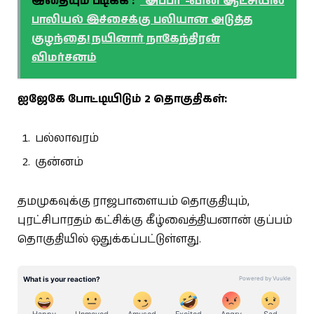
இதையும் படிக்க :
“அப்பா”-வின் ஆட்சியில்
பாலியல் இச்சைக்கு பலியான அடுத்த
குழந்தை! நயினார் நாகேந்திரன்
விமர்சனம்
ஐஜேகே போட்டியிடும் 2 தொகுதிகள்:
பல்லாவரம்
குன்னம்
தமமுகவுக்கு ராஜபாளையம் தொகுதியும்,
புரட்சிபாரதம் கட்சிக்கு கீழ்வைத்தியனான் குப்பம்
தொகுதியில் ஒதுக்கப்பட்டுள்ளது.