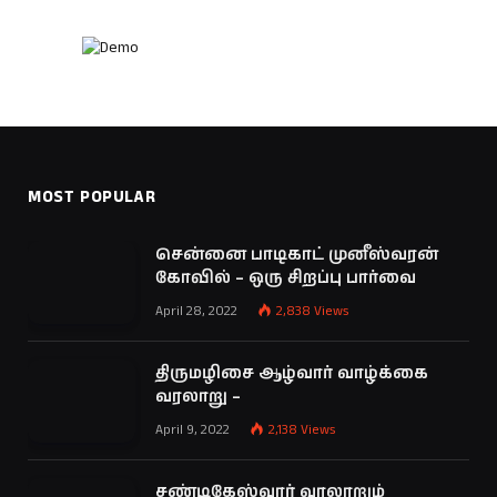
MOST POPULAR
சென்னை பாடிகாட் முனீஸ்வரன்
கோவில் – ஒரு சிறப்பு பார்வை
April 28, 2022
2,838
Views
திருமழிசை ஆழ்வார் வாழ்க்கை
வரலாறு –
April 9, 2022
2,138
Views
சண்டிகேஸ்வரர் வரலாறும்