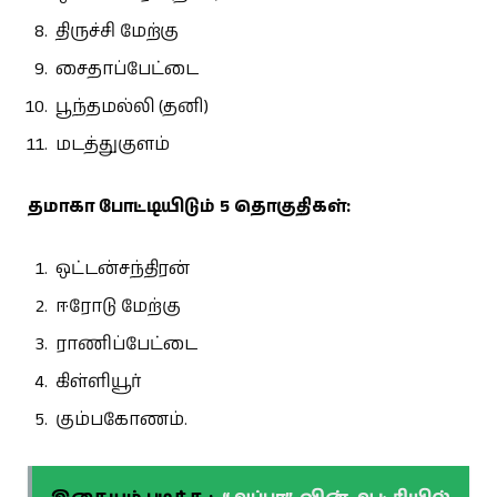
திருச்சி மேற்கு
சைதாப்பேட்டை
பூந்தமல்லி (தனி)
மடத்துகுளம்
தமாகா போட்டியிடும் 5 தொகுதிகள்:
ஒட்டன்சந்திரன்
ஈரோடு மேற்கு
ராணிப்பேட்டை
கிள்ளியூர்
கும்பகோணம்.