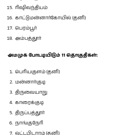
ரிஷிவந்தியம்
காட்டுமன்னார்கோயில் (தனி)
பெரம்பூர்
அம்பத்தூர்
அமமுக போட்டியிடும் 11 தொகுதிகள்:
பெரியகுளம் (தனி)
மன்னார்குடி
திருவையாறு
காரைக்குடி
திருப்பத்தூர்
நாங்குநேரி
ஒட்டபிடாரம் (தனி)