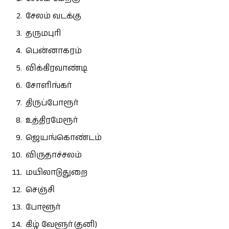
சேலம் வடக்கு
தருமபுரி
பென்னாகரம்
விக்கிரவாண்டி
சோளிங்கர்
திருப்போரூர்
உத்திரமேரூர்
ஜெயங்கொண்டம்
விருதாச்சலம்
மயிலாடுதுறை
செஞ்சி
போளூர்
கிழ் வேளூர் (தனி)