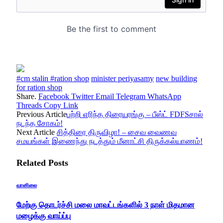
#cm stalin #ration shop
minister periyasamy
new building
for ration shop
Share.
Facebook
Twitter
Email
Telegram
WhatsApp
Threads
Copy Link
Previous Article
பற்றி எரிந்த திரையரங்கு – பீஸ்ட் FDFSசால்
நடந்த சோகம்!
Next Article
சித்திரை திருவிழா! – சைவ வைணவ
சமயங்கள் இணைந்து நடத்தும் மீனாட்சி திருக்கல்யாணம்!
Related
Posts
வானிலை
மேற்கு தொடர்ச்சி மலை மாவட்டங்களில் 3 நாள் மிதமான
மழைக்கு வாய்ப்பு