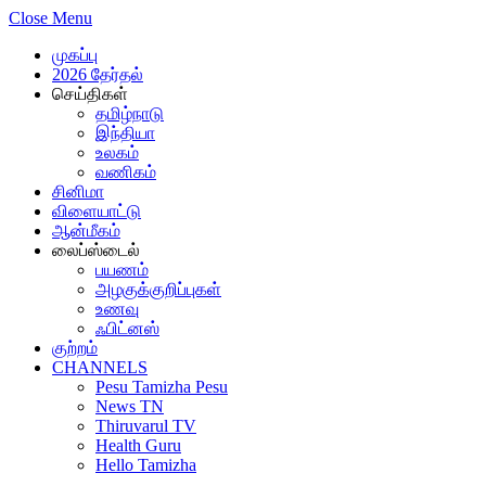
Close Menu
முகப்பு
2026 தேர்தல்
செய்திகள்
தமிழ்நாடு
இந்தியா
உலகம்
வணிகம்
சினிமா
விளையாட்டு
ஆன்மீகம்
லைப்ஸ்டைல்
பயணம்
அழகுக்குறிப்புகள்
உணவு
ஃபிட்னஸ்
குற்றம்
CHANNELS
Pesu Tamizha Pesu
News TN
Thiruvarul TV
Health Guru
Hello Tamizha