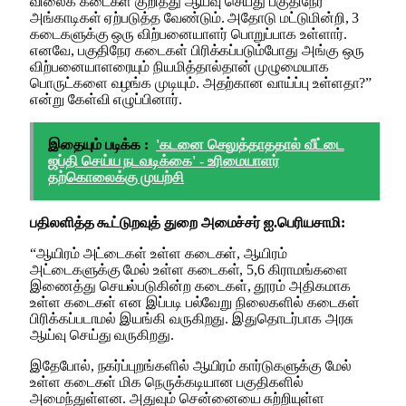
விலைக் கடைகள் குறித்து ஆய்வு செய்து பகுதிநேர
அங்காடிகள் ஏற்படுத்த வேண்டும். அதோடு மட்டுமின்றி, 3
கடைகளுக்கு ஒரு விற்பனையாளர் பொறுப்பாக உள்ளார்.
எனவே, பகுதிநேர கடைகள் பிரிக்கப்படும்போது அங்கு ஒரு
விற்பனையாளரையும் நியமித்தால்தான் முழுமையாக
பொருட்களை வழங்க முடியும். அதற்கான வாய்ப்பு உள்ளதா?”
என்று கேள்வி எழுப்பினார்.
இதையும் படிக்க :
'கடனை செலுத்தாததால் வீட்டை
ஜப்தி செய்ய நடவடிக்கை' - உரிமையாளர்
தற்கொலைக்கு முயற்சி
பதிலளித்த கூட்டுறவுத் துறை அமைச்சர் ஐ.பெரியசாமி:
“ஆயிரம் அட்டைகள் உள்ள கடைகள், ஆயிரம்
அட்டைகளுக்கு மேல் உள்ள கடைகள், 5,6 கிராமங்களை
இணைத்து செயல்படுகின்ற கடைகள், தூரம் அதிகமாக
உள்ள கடைகள் என இப்படி பல்வேறு நிலைகளில் கடைகள்
பிரிக்கப்படாமல் இயங்கி வருகிறது. இதுதொடர்பாக அரசு
ஆய்வு செய்து வருகிறது.
இதேபோல், நகர்ப்புறங்களில் ஆயிரம் கார்டுகளுக்கு மேல்
உள்ள கடைகள் மிக நெருக்கடியான பகுதிகளில்
அமைந்துள்ளன. அதுவும் சென்னையை சுற்றியுள்ள