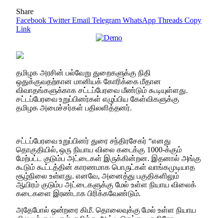
Share
Facebook
Twitter
Email
Telegram
WhatsApp
Threads
Copy
Link
தமிழக அரசின் பல்வேறு துறைகளுக்கு நிதி
ஒதுக்குவதற்கான மானியக் கோரிக்கை மீதான
விவாதங்களுக்காக சட்டப்பேரவை மீண்டும் கூடியுள்ளது.
சட்டப்பேரவை உறுப்பினர்கள் எழுப்பிய கேள்விகளுக்கு
தமிழக அமைச்சர்கள் பதிலளித்தனர்.
சட்டப்பேரவை உறுப்பினர் துரை சந்திரசேகர் “எனது
தொகுதியில், ஒரு நியாய விலை கடைக்கு 1000-க்கும்
மேற்பட்ட குடும்ப அட்டைகள் இருக்கின்றன. இதனால் அங்கு
கூடும் கூட்டத்தின் காரணமாக பொருட்கள் வாங்கமுடியாத
சூழ்நிலை உள்ளது. எனவே, அனைத்து பகுதிகளிலும்
ஆயிரம் குடும்ப அட்டைகளுக்கு மேல் உள்ள நியாய விலைக்
கடைகளை இரண்டாக பிரிக்கவேண்டும்.
அதேபோல் ஒன்றரை கிமீ. தொலைவுக்கு மேல் உள்ள நியாய