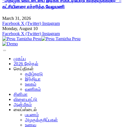
“அதிமுக கோட்டையை இடிக்க சம்மட்டியோடு காத்திருக்கிறார்” –
கட்சியினரை எச்சரித்த வேலுமணி
March 31, 2026
Facebook
X (Twitter)
Instagram
Monday, August 10
Facebook
X (Twitter)
Instagram
முகப்பு
2026 தேர்தல்
செய்திகள்
தமிழ்நாடு
இந்தியா
உலகம்
வணிகம்
சினிமா
விளையாட்டு
ஆன்மீகம்
லைப்ஸ்டைல்
பயணம்
அழகுக்குறிப்புகள்
உணவு