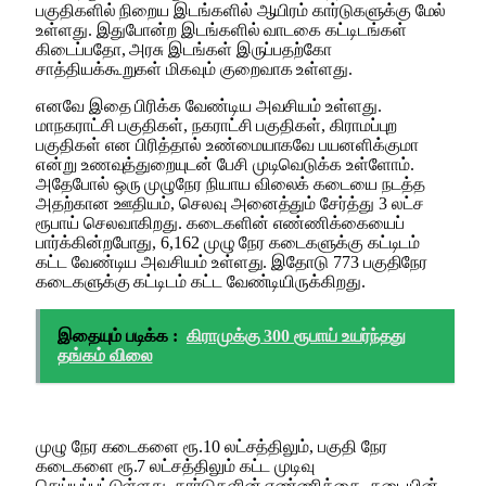
பகுதிகளில் நிறைய இடங்களில் ஆயிரம் கார்டுகளுக்கு மேல்
உள்ளது. இதுபோன்ற இடங்களில் வாடகை கட்டிடங்கள்
கிடைப்பதோ, அரசு இடங்கள் இருப்பதற்கோ
சாத்தியக்கூறுகள் மிகவும் குறைவாக உள்ளது.
எனவே இதை பிரிக்க வேண்டிய அவசியம் உள்ளது.
மாநகராட்சி பகுதிகள், நகராட்சி பகுதிகள், கிராமப்புற
பகுதிகள் என பிரித்தால் உண்மையாகவே பயனளிக்குமா
என்று உணவுத்துறையுடன் பேசி முடிவெடுக்க உள்ளோம்.
அதேபோல் ஒரு முழுநேர நியாய விலைக் கடையை நடத்த
அதற்கான ஊதியம், செலவு அனைத்தும் சேர்த்து 3 லட்ச
ரூபாய் செலவாகிறது. கடைகளின் எண்ணிக்கையைப்
பார்க்கின்றபோது, 6,162 முழு நேர கடைகளுக்கு கட்டிடம்
கட்ட வேண்டிய அவசியம் உள்ளது. இதோடு 773 பகுதிநேர
கடைகளுக்கு கட்டிடம் கட்ட வேண்டியிருக்கிறது.
இதையும் படிக்க :
கிராமுக்கு 300 ரூபாய் உயர்ந்தது
தங்கம் விலை
முழு நேர கடைகளை ரூ.10 லட்சத்திலும், பகுதி நேர
கடைகளை ரூ.7 லட்சத்திலும் கட்ட முடிவு
செய்யப்பட்டுள்ளது. கார்டுகளின் எண்ணிக்கை, கடையின்