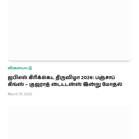
விளையாட்டு
ஐபிஎல் கிரிக்கெட் திருவிழா 2026: பஞ்சாப்
கிங்ஸ் – குஜராத் டைட்டன்ஸ் இன்று மோதல்
March 31, 2026