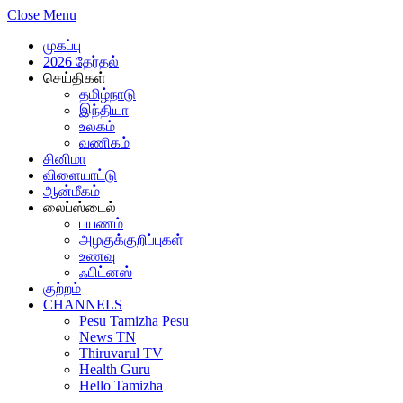
Close Menu
முகப்பு
2026 தேர்தல்
செய்திகள்
தமிழ்நாடு
இந்தியா
உலகம்
வணிகம்
சினிமா
விளையாட்டு
ஆன்மீகம்
லைப்ஸ்டைல்
பயணம்
அழகுக்குறிப்புகள்
உணவு
ஃபிட்னஸ்
குற்றம்
CHANNELS
Pesu Tamizha Pesu
News TN
Thiruvarul TV
Health Guru
Hello Tamizha