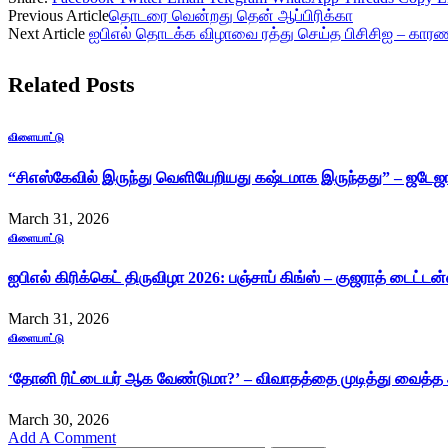
Previous Article
தொடரை வென்றது தென் ஆப்பிரிக்கா
Next Article
ஐபிஎல் தொடக்க விழாவை ரத்து செய்த பிசிசிஐ – கார
Related
Posts
விளையாட்டு
“சிஎஸ்கேவில் இருந்து வெளியேறியது கஷ்டமாக இருந்தது” – ஜட
March 31, 2026
விளையாட்டு
ஐபிஎல் கிரிக்கெட் திருவிழா 2026: பஞ்சாப் கிங்ஸ் – குஜராத் டைட்ட
March 31, 2026
விளையாட்டு
‘தோனி ரிட்டையர் ஆக வேண்டுமா?’ – விவாதத்தை முடித்து வைத்த
March 30, 2026
Add A Comment