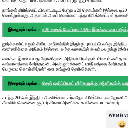
கோப்பை தொடரில் அணியை அவர் வழிநடத்தி உள்ளார்.
நாங்கள் கிரிக்கெட் விளையாடிய போது டி20 தொடர்கள் இல்லை. டி
வென்றுள்ளது. அதனால் அவர் வெள்ளை பந்து கிரிக்கெட்டின் தலைச
இதையும் படிக்க :
டி20 உலகக் கோப்பை 2026: இலங்கையை வீழ்த்
ஜார்க்கண்ட் எனும் சிறிய மாநிலத்தில் இருந்து புறப்பட்டு வந்து 
எண்ணிக்கை அதிகம் இல்லை. அந்த வகையில் அவர் பலருக்கு இன்ஸ்பிரேஷ
எனக்கு இளம் வயது தோனிதான் அதிகம் பிடிக்கும். மிகவும் எளிதாக
வங்காளத்தை சேர்ந்தவன். அவர் ஜார்க்கண்ட் மாநிலத்தை சேர்ந்தவ
பெருமை கொள்கிறேன்” என கங்குலி தெரிவித்தார்.
இதையும் படிக்க :
செஸ் ஒலிம்பியாட் வீரர்களுக்கு ரஜினிகாந்த் வாழ
கடந்த 2004-ல் இந்திய அணிக்காக சர்வதேச கிரிக்கெட்டில் தோனி அ
சீசனில் சென்னை சூப்பர் கிங்ஸ் அணிக்காக விளையாட உள்ளார்.