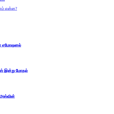
ணம் என்ன?
ேஜா எமோஷனல்
ன்ஸ் இன்று மோதல்
 அஸ்வின்