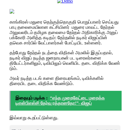
காங்​கிரஸ் மதுரை தெற்​குத்தொகுதி பொறுப்​பாளர் செய்​யது
பாபு தலை​மையிலான கட்​சி​யினர் மதுரை மாவட்ட தேர்​தல்
அலு​வலரிடம் தமிழக தலைமை தேர்​தல் அதிகாரிக்கு அனுப்​
பக்கோரி அளித்த கடிதம்: தேர்​தலில் நடிகர் விஜய்​யின்
தவெக சார்​பில் வேட்​பாளர்​கள் போட்​டி​யிட உள்​ளனர்.
தற்​போது தேர்​தல் நடத்தை விதி​கள் அமலில் இருப்​ப​தால்,
நடிகர் விஜய் நடித்த ஜனநாயகன் பட டிரைலர்​களை
தியேட்டர்களி​லும், டிவியி​லும் வெளி​யிட தடை விதிக்க வேண்​
டும்.
அவர் நடித்த ​படங் களை திரையரங்​கம், டிவிக்களில்
திரையிட தடை விதிக்க வேண்​டும்.
இதையும் படிக்க :
“எந்த முறைகேட்டை மறைக்க
டிஎன்பிஎஸ்சி தேர்வு ரத்தானதோ!”- விஜய்
இவ்வாறு கூறப்பட்டுள்ளது.