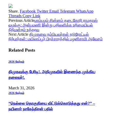
Share.
Facebook
Twitter
Email
Telegram
WhatsApp
Threads
Copy Link
Previous Article
மாம்பழம் சின்னம் தடைகோரி ராமதாஸ்
வழக்கு: அன்புமணி இன்று பதிலளிக்க உரிமையியல்
நீதிமன்றம் உத்தரவு
Next Article
திமுகவை நம்பியவர்கள் நடுரோட்டில்
நிற்பார்கள்: மயிலாப்பூர் பிரச்சாரத்தில் பழனிசாமி ஆவேசம்
Related
Posts
2026 தேர்தல்
திமுகவுக்கு பேரிடி!. அதிமுகவில் இணைந்த முக்கிய
தலைவர்!.
March 31, 2026
2026 தேர்தல்
“நெல்லை தொகுதியை விட்டுக்கொடுத்த‌து ஏன்?” –
நயினார் நாகேந்திரன் பதில்