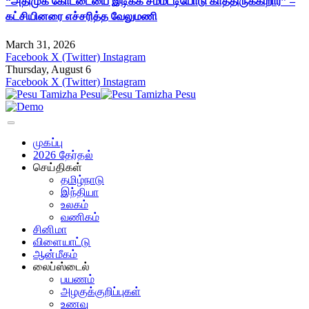
“அதிமுக கோட்டையை இடிக்க சம்மட்டியோடு காத்திருக்கிறார்” –
கட்சியினரை எச்சரித்த வேலுமணி
March 31, 2026
Facebook
X (Twitter)
Instagram
Thursday, August 6
Facebook
X (Twitter)
Instagram
முகப்பு
2026 தேர்தல்
செய்திகள்
தமிழ்நாடு
இந்தியா
உலகம்
வணிகம்
சினிமா
விளையாட்டு
ஆன்மீகம்
லைப்ஸ்டைல்
பயணம்
அழகுக்குறிப்புகள்
உணவு