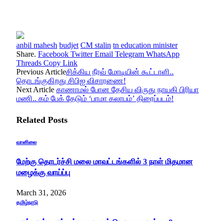
anbil mahesh
budjet
CM stalin
tn education minister
Share.
Facebook
Twitter
Email
Telegram
WhatsApp
Threads
Copy Link
Previous Article
சிக்கிய நீரவ் மோடியின் கூட்டாளி..
தொடங்குகிறது சிபிஐ விசாரணை!
Next Article
காணாமல் போன தேசிய விருது நாயகி பிரியா
மணி.. கம் பேக் தேடும் ‘பாமா கலாபம்’ திரைப்படம்!
Related
Posts
வானிலை
மேற்கு தொடர்ச்சி மலை மாவட்டங்களில் 3 நாள் மிதமான
மழைக்கு வாய்ப்பு
March 31, 2026
தமிழ்நாடு