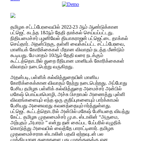
தமிழக சட்டப்பேரவையில் 2022-23 ஆம் ஆண்டுக்கான
பட்ஜெட் கடந்த 18ஆம் தேதி தாக்கல் செய்யப்பட்டது.
நிதியமைச்சர் பழனிவேல் தியாகராஜன் பட்ஜெட்டை தாக்கல்
செய்தார். அதன்பிறகு, தள்ளி வைக்கப்பட்ட சட்டப்பேரவை,
மானியக் கோரிக்கைகள் மீதான விவாதம் நடத்த மீண்டும்
கூடியது. மே மாதம் 10ஆம் தேதி வரை நடக்கும்
கூட்டத்தொடரில் துறை ரீதியான மானியக் கோரிக்கைகள்
விவாதம் நடைபெற்று வருகிறது.
அதன்படி, பள்ளிக் கல்வித்துறையின் மானிய
கோரிக்கைக்கான விவாதம் நேற்று நடைபெற்றது. அப்போது
பேசிய தமிழக பள்ளிக் கல்வித்துறை அமைச்சர் அன்பில்
மகேஷ் பொய்யாமொழி, அச்சு பிசறாமல் அணைத்து புள்ளி
விவரங்களையும் எந்த ஒரு குறிப்புகளையும் பார்க்காமல்
பேசியது அனைவரது கவனத்தையும் ஈர்த்துள்ளது.
பட்ஜெட் கூட்டத்தொடரில் அன்பில் மகேஷ் பேசியதை வியந்து
கேட்ட தமிழக முதலமைச்சர் மு.க. ஸ்டாலின் “அருமை,
அற்புதம் ,அபாரம் ” என்று தன் கைப்பட பேப்பரில் எழுதிக்
கொடுத்து அவையில் வைத்தே பாராட்டினார். தமிழக
முதலமைச்சராக ஸ்டாலின் பதவி ஏற்றவுடன் பல
முக்கியமான துறைகளை புது முகங்களுக்கு என