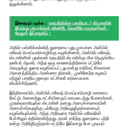
ஒதுக்கினார்.
இதையும் படிக்க :
உதயநிதிக்கு பதவியா..? திமுகவில்
இருந்து பல ஏக்நாத் ஷிண்டே வெளியே வருவார்கள் -
வேலூர் இப்ராஹிம் !
அதில் பள்ளிக்கல்வித் துறையை புது முகமான அன்பில்
மகேஷ் பொய்யாமொழிக்கு வழங்கினார். அன்பில் மகேஷ்,
ஸ்டாலினின் புதல்வன் உதயநிதி ஸ்டாலிக்கு மிக நெருங்கிய
நண்பர் ஆவார். அந்த ஒரு காரணத்திற்காக மட்டுமே
அவருக்கு துறை வழங்கப்பட்டது என்று எதிர்கட்சிகளான
அனைத்திந்திய அண்ணா திராவிட முன்னேற்ற கழகம்
மற்றும் பாரதிய ஜனதா கட்சிகள் கடுமையாக
விமர்ச்சித்தனர்.
இந்நிலையில், அன்பில் மகேஷ் பொய்யாமொழி உரையை
கேட்டு அனைத்து கட்சியினரும் வாயடைத்து போனார்கள்.
முதல்வராகியுள்ள ஸ்டாலின் தனது அமைச்சரவையின்
அமைச்சர்களுக்கு பல்வேறு அறிவுறுத்தல்களையும்
வழங்கியுள்ளார். அந்த அறிவுரை அன்பில் மகேஷின்
பேச்சிலும் எதிரொலித்தது. தான் சார்ந்த துறையை பற்றி
நன்கு அறிந்திருந்தால் மட்டுமே இவ்வாறு பேச முடியும்