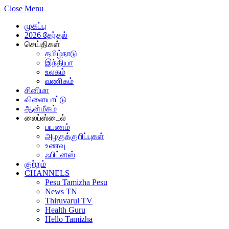
Close Menu
முகப்பு
2026 தேர்தல்
செய்திகள்
தமிழ்நாடு
இந்தியா
உலகம்
வணிகம்
சினிமா
விளையாட்டு
ஆன்மீகம்
லைப்ஸ்டைல்
பயணம்
அழகுக்குறிப்புகள்
உணவு
ஃபிட்னஸ்
குற்றம்
CHANNELS
Pesu Tamizha Pesu
News TN
Thiruvarul TV
Health Guru
Hello Tamizha