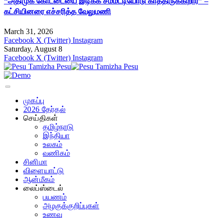
“அதிமுக கோட்டையை இடிக்க சம்மட்டியோடு காத்திருக்கிறார்” –
கட்சியினரை எச்சரித்த வேலுமணி
March 31, 2026
Facebook
X (Twitter)
Instagram
Saturday, August 8
Facebook
X (Twitter)
Instagram
முகப்பு
2026 தேர்தல்
செய்திகள்
தமிழ்நாடு
இந்தியா
உலகம்
வணிகம்
சினிமா
விளையாட்டு
ஆன்மீகம்
லைப்ஸ்டைல்
பயணம்
அழகுக்குறிப்புகள்
உணவு