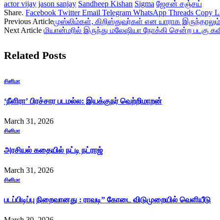
actor vijay
jason sanjay
Sandheep Kishan
Sigma
ஜேசன் சஞ்சய்
Share.
Facebook
Twitter
Email
Telegram
WhatsApp
Threads
Copy L
Previous Article
முஸ்லிம்கள், கிறிஸ்துவர்கள் என யாராக இருந்தாலு
Next Article
மியான்மரில் இருந்து மலேஷியா நோக்கி சென்ற படகு கவிழ
Related
Posts
சினிமா
‘நீளிரா’ பிரச்சார படமல்ல: இயக்குநர் வெற்றிமாறன்
March 31, 2026
சினிமா
அரசியல் கதையில் நட்டி நட்ராஜ்
March 31, 2026
சினிமா
படப்பிடிப்பு நிறைவானது : ராவடி” கோடை விடுமுறையில் வெளியீடு
March 30, 2026