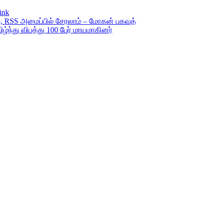
ink
ம், RSS அமைப்பில் சேரலாம் – மோகன் பகவத்
்ந்து விபத்து 100 பேர் மாயமாகினர்