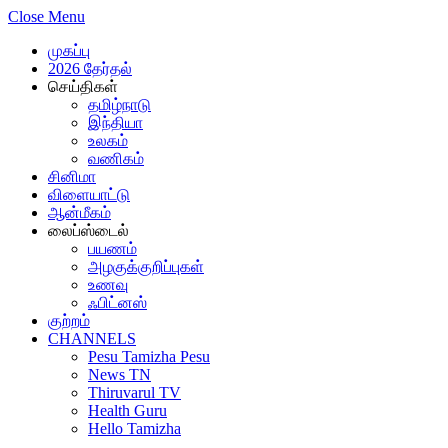
Close Menu
முகப்பு
2026 தேர்தல்
செய்திகள்
தமிழ்நாடு
இந்தியா
உலகம்
வணிகம்
சினிமா
விளையாட்டு
ஆன்மீகம்
லைப்ஸ்டைல்
பயணம்
அழகுக்குறிப்புகள்
உணவு
ஃபிட்னஸ்
குற்றம்
CHANNELS
Pesu Tamizha Pesu
News TN
Thiruvarul TV
Health Guru
Hello Tamizha