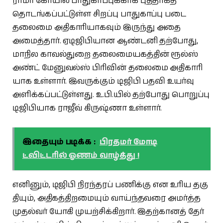
ராமர் கோயில் பாது​காப்​புக்​காக புதி​தாகத்
தொடங்​கப்​பட்​டுள்ள சிறப்பு பாது​காப்பு படை
தலைமை அதி​காரி​யாக​வும் இருந்து அதை
அமைத்​தார். ஏடிஜிபி​யான ஆண்​டனி தற்​போது,
மாநில காவல்​துறை தலை​மையகத்​தின் ரூல்ஸ்
அண்ட் மேனுவல்ஸ் பிரி​வின் தலைமை அதி​காரி​
யாக உள்​ளார். இவருக்​கும் டிஜிபி பதவி உயர்வு
அளிக்​கப்​பட்​டுள்​ளது. உ.பி.​யில் தற்​போது பொறுப்பு
டிஜிபியாக ராஜீவ் கிருஷ்ணா உள்​ளார்.
இதையும் படிக்க :
பிரதமர் மோடி
ட்விட்டரில் ஓணம் வாழ்த்து !
எனினும், டிஜிபி நிரந்​தரப் பணிக்கு என உரிய தகு​
தி​யும், அதிகத்திறமை​யும் வாய்ந்​தவரை அமர்த்த
முதல்​வர் யோகி முயற்சிக்கிறார். இதற்​கானத் தேர்​