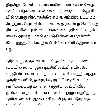
திருநெல்​வேலி பாளை​யங்​கோட்​டையைச் சேர்ந்​
தவர் டி.பிர​காஷ். சென்னை கிறிஸ்​தவக் கல்​லூரி​
யில் பொது நிர்​வாகத்​தில் எம்​.ஏ., எம்​.பில். பட்​ட​மும்
பெற்​றார். பேராசிரியர் பணிக்கு முயன்ற இவர், மத்​
திய அரசின் யுபிஎஸ்சி தேர்வை எழு​தி​னார். அதில்
1994ல் அவரது முதல் முயற்​சி​யிலேயே ஐபிஎஸ்
கிடைத்​தது. உ.பி.மாநில பிரி​வில் பணி ஒதுக்​கப்​பட்​
டது.
தற்​போது, முதல்​வர் யோகி ஆதித்​ய​நாத் தலை​
மையி​லான பாஜக ஆட்​சி​யில் உ.பி. ரயில்வே
ஏடிஜிபி​யாக அவர் சிறப்​புடன் பணியாற்றி வந்​தார்.
இந்​நிலை​யில், அவருக்கு டிஜிபி பதவி உயர்வு
அளிக்​கப்​பட்​டு உள்​ளது. இது​போல் உ.பி.​யில்
ஐபிஎஸ் அதிகாரியாகப் பணி​யாற்​றும் மற்​றொரு
தமிழர் எல்​.​வி ஆண்​டனி தேவ் குமார். திருநெல்​