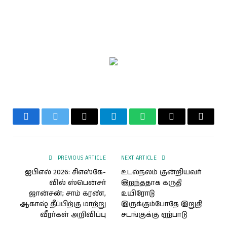
Facebook
Twitter
Email
Telegram
WhatsApp
Threads
Copy
Link
PREVIOUS ARTICLE
NEXT ARTICLE
ஐபிஎல் 2026: சிஎஸ்கே-
உடல்நலம் குன்றியவர்
வில் ஸ்பென்சர்
இறந்ததாக கருதி
ஜான்சன்; சாம் கரண்,
உயிரோடு
ஆகாஷ் தீப்பிற்கு மாற்று
இருக்கும்போதே இறுதி
வீரர்கள் அறிவிப்பு
சடங்குக்கு ஏற்பாடு