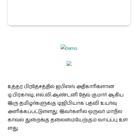
உத்​தர பிரதேசத்​தில் ஐபிஎஸ் அதி​காரி​களான
டி.பிரகாஷ், எல்​.​வி.ஆண்​டனி தேவ் குமார் ஆகிய
இரு தமிழர்களுக்கு டிஜிபி​யாக பதவி உயர்வு
அளிக்​கப்​பட்​டுள்​ளது. இவர்​களில் ஒரு​வர் மாநில
காவல் துறைக்கு தலை​மையேற்​கும் வாய்ப்​பு உள்​
ளது.