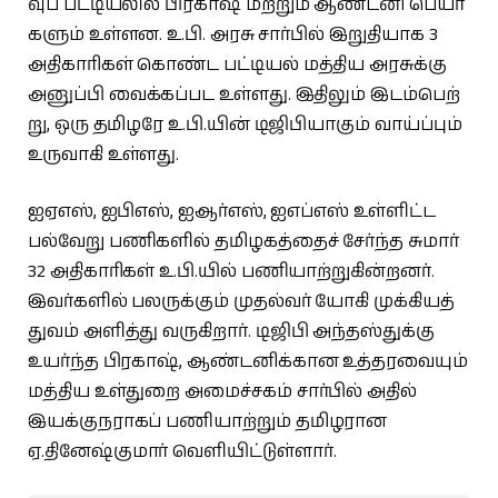
வுப் பட்​டியலில் பிர​காஷ் மற்றும் ஆண்டனி பெயர்​
களும் உள்​ளன. உ.பி. அரசு சார்​பில் இறுதி​யாக 3
அதி​காரி​கள் கொண்ட பட்​டியல் மத்​திய அரசுக்கு
அனுப்பி வைக்​கப்பட உள்​ளது. இதி​லும் இடம்​பெற்​
று, ஒரு தமிழரே உ.பி.​யின் டிஜிபி​யாகும் வாய்ப்​பும்
உரு​வாகி உள்​ளது.
ஐஏஎஸ், ஐபிஎஸ், ஐஆர்​எஸ், ஐஎப்​எஸ் உள்​ளிட்ட
பல்வேறு பணிகளில் தமிழகத்​தைச் சேர்ந்த சுமார்
32 அதி​காரி​கள் உ.பி.யில் பணி​யாற்​றுகின்​றனர்.
இவர்​களில் பலருக்​கும் முதல்​வர் யோகி முக்​கி​யத்​
து​வம் அளித்து வரு​கிறார். டிஜிபி அந்​தஸ்​துக்கு
உயர்ந்த பிர​காஷ், ஆண்​டனிக்​கான உத்​தர​வை​யும்
மத்​திய உள்துறை அமைச்​சகம் சார்​பில் அதில்
இயக்​குந​ராகப்​ பணியாற்றும்​ தமிழ​ரான
ஏ.தினேஷ்கு​மார்​ வெளி​யிட்​டுள்​ளார்​.