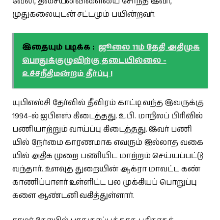
வேலி, திசையன்​விளையை சேர்ந்த இவர்,
முதுகலை​யுடன் சட்​ட​மும் பயின்​றவர்.
இதையும் படிக்க :
ஜூலை 11ம் தேதி அதிமுக
பொதுக்குழுவிற்கு தடையில்லை -
உச்சநீதிமன்றம் தீர்ப்பு !
யுபிஎஸ்சி தேர்​வில் தீவிரம் காட்டி வந்த இவருக்கு
1994-ல் ஐபிஎஸ் கிடைத்​தது. உ.பி. மாநிலப் பிரி​வில்
பணி​யாற்​றும் வாய்ப்பு கிடைத்​தது. இவர் பணி​
யில் நேர்மை காரண​மாக எவரும் இல்​லாத வகை​
யில் அதிக முறை பணி​யிட மாற்​றம் செய்​யப்​பட்டு
வந்​தார். உளவுத் துறை​யின் ஆக்ரா மாவட்ட கண்​
காணிப்​பாளர் உள்​ளிட்ட பல முக்​கியப் பொறுப்​பு​
களை ஆண்​டனி வகித்​துள்​ளார்.