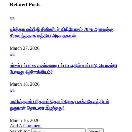
Related
Posts
ptp
வர்த்தக எல்பிஜி சிலிண்டர் விநியோகம் 70% அளவுக்கு
சீரடைந்ததாக மத்திய அரசு தகவல்
March 27, 2026
ptp
ஸ்டீல் டப்பா vs கண்ணாடி டப்பா: எதில் சாப்பாடு கொண்டு
போவது ஆரோக்கியம்?
March 18, 2026
ptp
பாகிஸ்தான் பரிதாபம் தொடர்கிறது: வங்கதேசத்திடம்
ஒருநாள் தொடரை இழந்தது!
March 16, 2026
Add A Comment
Search for: