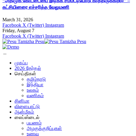
“அதிமுக கோட்டையை இடிக்க சம்மட்டியோடு காத்திருக்கிறார்” –
கட்சியினரை எச்சரித்த வேலுமணி
March 31, 2026
Facebook
X (Twitter)
Instagram
Friday, August 7
Facebook
X (Twitter)
Instagram
முகப்பு
2026 தேர்தல்
செய்திகள்
தமிழ்நாடு
இந்தியா
உலகம்
வணிகம்
சினிமா
விளையாட்டு
ஆன்மீகம்
லைப்ஸ்டைல்
பயணம்
அழகுக்குறிப்புகள்
உணவு