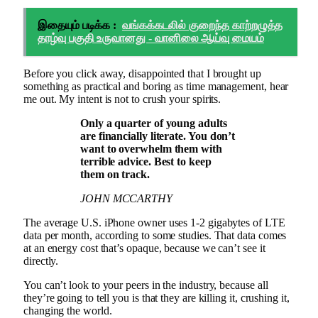
இதையும் படிக்க :
வங்கக்கடலில் குறைந்த காற்றழுத்த
தாழ்வு பகுதி உருவானது - வானிலை ஆய்வு மையம்
Before you click away, disappointed that I brought up
something as practical and boring as time management, hear
me out. My intent is not to crush your spirits.
Only a quarter of young adults
are financially literate. You don’t
want to overwhelm them with
terrible advice. Best to keep
them on track.
JOHN MCCARTHY
The average U.S. iPhone owner uses 1-2 gigabytes of LTE
data per month, according to some studies. That data comes
at an energy cost that’s opaque, because we can’t see it
directly.
You can’t look to your peers in the industry, because all
they’re going to tell you is that they are killing it, crushing it,
changing the world.