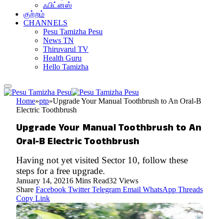
ஃபிட்னஸ்
குற்றம்
CHANNELS
Pesu Tamizha Pesu
News TN
Thiruvarul TV
Health Guru
Hello Tamizha
Home
»
ptp
»
Upgrade Your Manual Toothbrush to An Oral-B
Electric Toothbrush
Upgrade Your Manual Toothbrush to An
Oral-B Electric Toothbrush
Having not yet visited Sector 10, follow these
steps for a free upgrade.
January 14, 2021
6 Mins Read
32
Views
Share
Facebook
Twitter
Telegram
Email
WhatsApp
Threads
Copy Link