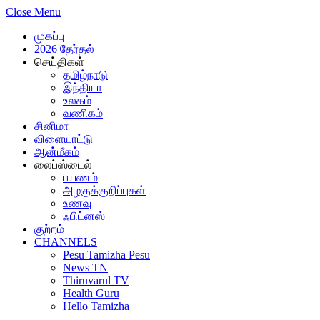
Close Menu
முகப்பு
2026 தேர்தல்
செய்திகள்
தமிழ்நாடு
இந்தியா
உலகம்
வணிகம்
சினிமா
விளையாட்டு
ஆன்மீகம்
லைப்ஸ்டைல்
பயணம்
அழகுக்குறிப்புகள்
உணவு
ஃபிட்னஸ்
குற்றம்
CHANNELS
Pesu Tamizha Pesu
News TN
Thiruvarul TV
Health Guru
Hello Tamizha