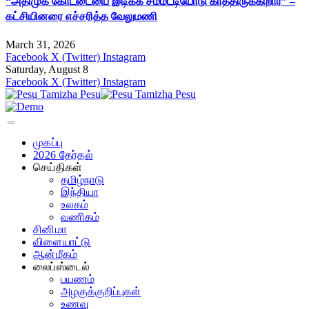
“அதிமுக கோட்டையை இடிக்க சம்மட்டியோடு காத்திருக்கிறார்” –
கட்சியினரை எச்சரித்த வேலுமணி
March 31, 2026
Facebook
X (Twitter)
Instagram
Saturday, August 8
Facebook
X (Twitter)
Instagram
முகப்பு
2026 தேர்தல்
செய்திகள்
தமிழ்நாடு
இந்தியா
உலகம்
வணிகம்
சினிமா
விளையாட்டு
ஆன்மீகம்
லைப்ஸ்டைல்
பயணம்
அழகுக்குறிப்புகள்
உணவு