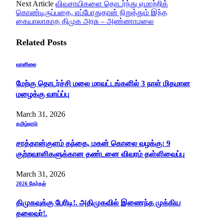
Next Article
விவசாயிகளை தொடர்ந்து ஏமாற்றிக்
கொண்டிருப்பதை, எப்போதுதான் நிறுத்தும் இந்த
கையாலாகாத திமுக அரசு – அண்ணாமலை
Related
Posts
வானிலை
மேற்கு தொடர்ச்சி மலை மாவட்டங்களில் 3 நாள் மிதமான
மழைக்கு வாய்ப்பு
March 31, 2026
தமிழ்நாடு
சாத்தான்குளம் தந்தை, மகன் கொலை வழக்கு: 9
குற்றவாளிகளுக்கான தண்டனை விவரம் தள்ளிவைப்பு
March 31, 2026
2026 தேர்தல்
திமுகவுக்கு பேரிடி!. அதிமுகவில் இணைந்த முக்கிய
தலைவர்!.