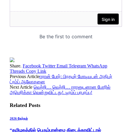
Share.
Facebook
Twitter
Email
Telegram
WhatsApp
Threads
Copy Link
Previous Article
ஈரான் போர்: பிரதமர் மோடியுடன் அதிபர்
ட்ரம்ப் ஆலோசனை
Next Article
வெற்றி… வெற்றி… ஈரானுடனான போரில்
அமெரிக்கா வென்றுவிட்டது!. டிரம்ப் பரபரப்பு!
Related
Posts
2026 தேர்தல்
“தமிழகத்தில் பெரும்பான்மை கிடைக்காவிட்டால்