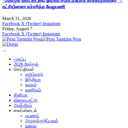
“அதிமுக கோட்டையை இடிக்க சம்மட்டியோடு காத்திருக்கிறார்” –
கட்சியினரை எச்சரித்த வேலுமணி
March 31, 2026
Facebook
X (Twitter)
Instagram
Friday, August 7
Facebook
X (Twitter)
Instagram
முகப்பு
2026 தேர்தல்
செய்திகள்
தமிழ்நாடு
இந்தியா
உலகம்
வணிகம்
சினிமா
விளையாட்டு
ஆன்மீகம்
லைப்ஸ்டைல்
பயணம்
அழகுக்குறிப்புகள்
உணவு