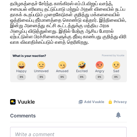
தமிழகத்​தைச் சேர்ந்த காங்​கிரஸ் எம்​.பி.விஜய் வசந்த்,
சமையல் எரி​வாயு தட்​டுப்​பாடு மற்​றும் அதன் விலை​யில் நடப்​ப​
தாகக் கூறப்​படும் முறை​கேடு​கள் குறித்து மக்​களவை​யில்
ஒத்​திவைப்பு தீர்​மானத்தை கொண்டு வந்​தார். இந்​நிலை​யில்,
இன்று அனைத்து கட்சி கூட்​டத்​துக்கு மத்​திய அரசு
அழைப்பு விடுத்​துள்​ளது. இதில் மேற்கு ஆசிய போரால்
ஏற்பட்டுள்ள பிரச்​சினை​களுக்கு தீர்வு காண்​பது குறித்து விரி​
வாக வி​வா​திக்​கப்​படும்​ எனத்​ தெரிகிறது.