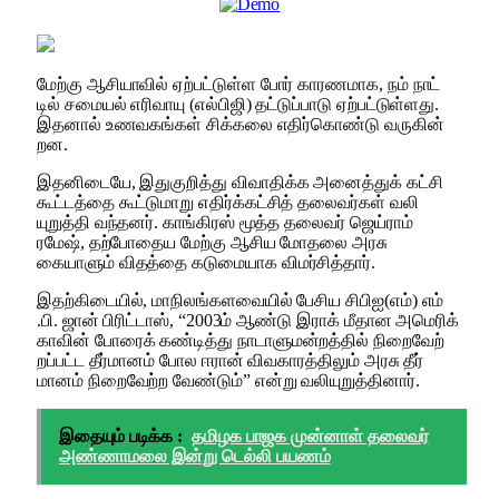
மேற்கு ஆசி​யா​வில் ஏற்​பட்​டுள்ள போர் காரண​மாக, நம் நாட்​
டில் சமையல் எரி​வாயு (எல்​பிஜி) தட்​டுப்​பாடு ஏற்பட்டுள்ளது.
இதனால் உணவகங்​கள் சிக்​கலை எதிர்​கொண்டு வரு​கின்​
றன.
இதனிடையே, இதுகுறித்து விவா​திக்க அனைத்​துக் ​கட்சி
கூட்டத்தை கூட்​டு​மாறு எதிர்க்​கட்​சித் தலை​வர்​கள் வலி​
யுறுத்தி வந்​தனர். காங்​கிரஸ் மூத்த தலை​வர் ஜெய்​ராம்
ரமேஷ், தற்போதைய மேற்கு ஆசிய மோதலை அரசு
கையாளும் விதத்தை கடுமை​யாக விமர்​சித்​தார்.
இதற்​கிடை​யில், மாநிலங்​களவை​யில் பேசிய சிபிஐ(எம்) எம்​
.பி. ஜான் பிரிட்​டாஸ், “2003ம் ஆண்டு இராக் மீதான அமெரிக்​
கா​வின் போரைக் கண்​டித்து நாடாளு​மன்​றத்​தில் நிறைவேற்​
றப்​பட்ட தீர்மானம் போல ஈரான் விவ​காரத்​தி​லும் அரசு தீர்​
மானம் நிறைவேற்ற வேண்​டும்” என்று வலி​யுறுத்​தி​னார்.
இதையும் படிக்க :
தமிழக பாஜக முன்னாள் தலைவர்
அண்ணாமலை இன்று டெல்லி பயணம்