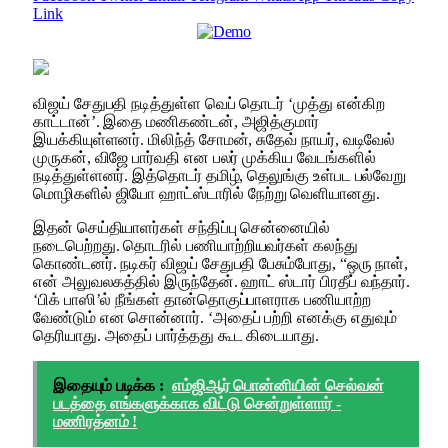
Link
விஜய் சேதுபதி நடித்துள்ள வெப் தொடர் ‘முத்து என்கிற
காட்டான்’. இதை மணிகண்டன், அஜித்குமார்
இயக்கியுள்ளனர். மிலிந்த் சோமன், சுதேவ் நாயர், வடிவேல்
முருகன், விஜே பார்வதி என பலர் முக்கிய வேடங்களில்
நடித்துள்ளனர். இத்தொடர் தமிழ், தெலுங்கு உள்பட பல்வேறு
மொழிகளில் ஜியோ ஹாட்ஸ்டாரில் நேற்று வெளியானது.
இதன் செய்தியாளர்கள் சந்திப்பு சென்னையில்
நடைபெற்றது. தொடரில் பணியாற்றியவர்கள் கலந்து
கொண்டனர். நடிகர் விஜய் சேதுபதி பேசும்போது, “ஒரு நாள்,
என் அலுவலகத்தில் இருந்தேன். ஹாட் ஸ்டார் பிரதீப் வந்தார்.
‘பிக் பாஸி’ல் நீங்கள் தான்தொகுப்பாளராக பணியாற்ற
வேண்டும் என சொன்னார். ‘அதைப் பற்றி எனக்கு எதுவும்
தெரியாது. அதைப் பார்த்தது கூட கிடையாது.
இதையும் படிக்க :
எம்ஜிஆர் பொன்னியின் செல்வன்
படத்தை எங்களுக்காக விட்டு சென்றுள்ளார் -
மணிரத்னம் !