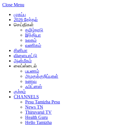
Close Menu
முகப்பு
2026 தேர்தல்
செய்திகள்
தமிழ்நாடு
இந்தியா
உலகம்
வணிகம்
சினிமா
விளையாட்டு
ஆன்மீகம்
லைப்ஸ்டைல்
பயணம்
அழகுக்குறிப்புகள்
உணவு
ஃபிட்னஸ்
குற்றம்
CHANNELS
Pesu Tamizha Pesu
News TN
Thiruvarul TV
Health Guru
Hello Tamizha