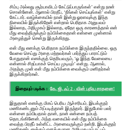
சிம்பு அல்லது சூர்யாவிடம் கேட்டுப்பாருங்கள்’ என்று நான்
சொன்னேன். ஆனால் பிரதீப், ‘நீங்கள் செய்யுங்கள்’ என்று
கேட்டார். வாழ்க்கையில் நான் இன்று ஓரளவுக்கு இந்த
நிலையில் இருக்கிறேன் என்றால் பெரிதாக அனுபவம்
இல்லாத, அறிமுகம் இல்லாத, ஏதோ ஒரு காரணத்தால் என்
மீது வைத்திருக்கும் நம்பிக்கைதான் என்னை முன்னால்
அழைத்துச் சென்று இருக்கிறது.
என் மீது எனக்கு பெரிதாக நம்பிக்கை இருந்ததில்லை. ஒரு
வேலை செய்து அதை மற்றவர்கள் பார்த்துப் பாராட்டும்
போதுதான் எனக்குத் தெரியவரும், ‘ஓ இந்த வேலையை
என்னால் சிறப்பாகச் செய்ய முடியும்’ என்று. ஆனால்,
அதற்கு முன் என் மீது நம்பிக்கை வைக்கும் மனிதர்கள்
இருக்கிறார்கள்.
இதையும் படிக்க :
கே. ஜி. ஃப் 2 - வின் புதிய சாதனை!
இதுதான் எனக்கு மிகப் பெரிய ஆச்சரியம். இயக்குநர்
மணிகண்டனும் அப்படித்தான் இருந்தார். இதுபோல் பலர்
என்னை நம்பியதால் தான், நான் என்னை நம்பத்
தொடங்கினேன். அந்த வகையில் என் மீது நம்பிக்கை
வைத்த பிரதீப் உள்ளிட்ட அனைவருக்கும் நன்றி. இயக்குநர்
மணிகண்டனுக்கும் எனக்குமான அறிமுகமும் நட்பும்