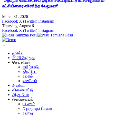
“அதிமுக கோட்டையை இடிக்க சம்மட்டியோடு காத்திருக்கிறார்” –
கட்சியினரை எச்சரித்த வேலுமணி
March 31, 2026
Facebook
X (Twitter)
Instagram
Thursday, August 6
Facebook
X (Twitter)
Instagram
முகப்பு
2026 தேர்தல்
செய்திகள்
தமிழ்நாடு
இந்தியா
உலகம்
வணிகம்
சினிமா
விளையாட்டு
ஆன்மீகம்
லைப்ஸ்டைல்
பயணம்
அழகுக்குறிப்புகள்
உணவு