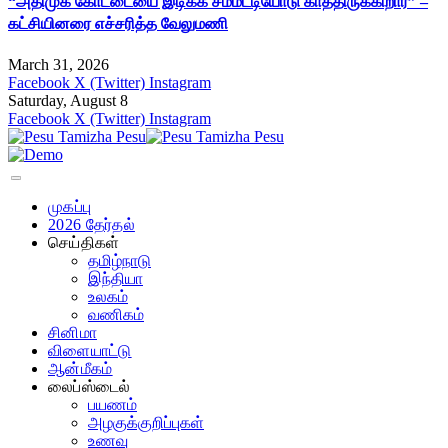
“அதிமுக கோட்டையை இடிக்க சம்மட்டியோடு காத்திருக்கிறார்” –
கட்சியினரை எச்சரித்த வேலுமணி
March 31, 2026
Facebook
X (Twitter)
Instagram
Saturday, August 8
Facebook
X (Twitter)
Instagram
முகப்பு
2026 தேர்தல்
செய்திகள்
தமிழ்நாடு
இந்தியா
உலகம்
வணிகம்
சினிமா
விளையாட்டு
ஆன்மீகம்
லைப்ஸ்டைல்
பயணம்
அழகுக்குறிப்புகள்
உணவு