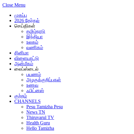
Close Menu
முகப்பு
2026 தேர்தல்
செய்திகள்
தமிழ்நாடு
இந்தியா
உலகம்
வணிகம்
சினிமா
விளையாட்டு
ஆன்மீகம்
லைப்ஸ்டைல்
பயணம்
அழகுக்குறிப்புகள்
உணவு
ஃபிட்னஸ்
குற்றம்
CHANNELS
Pesu Tamizha Pesu
News TN
Thiruvarul TV
Health Guru
Hello Tamizha