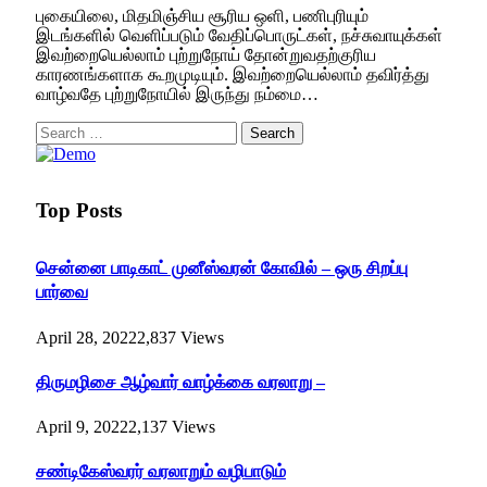
புகையிலை, மிதமிஞ்சிய சூரிய ஒளி, பணிபுரியும்
இடங்களில் வெளிப்படும் வேதிப்பொருட்கள், நச்சுவாயுக்கள்
இவற்றையெல்லாம் புற்றுநோய் தோன்றுவதற்குரிய
காரணங்களாக கூறமுடியும். இவற்றையெல்லாம் தவிர்த்து
வாழ்வதே புற்றுநோயில் இருந்து நம்மை…
Search
for:
Top Posts
சென்னை பாடிகாட் முனீஸ்வரன் கோவில் – ஒரு சிறப்பு
பார்வை
April 28, 2022
2,837
Views
திருமழிசை ஆழ்வார் வாழ்க்கை வரலாறு –
April 9, 2022
2,137
Views
சண்டிகேஸ்வரர் வரலாறும் வழிபாடும்