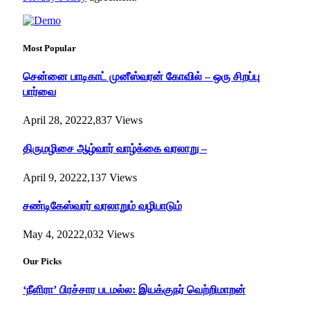
Most Popular
சென்னை பாடிகாட் முனீஸ்வரன் கோவில் – ஒரு சிறப்பு
பார்வை
April 28, 2022
2,837
Views
திருமழிசை ஆழ்வார் வாழ்க்கை வரலாறு –
April 9, 2022
2,137
Views
சண்டிகேஸ்வரர் வரலாறும் வழிபாடும்
May 4, 2022
2,032
Views
Our Picks
‘நீளிரா’ பிரச்சார படமல்ல: இயக்குநர் வெற்றிமாறன்